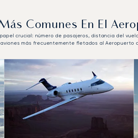
s Más Comunes En El Aer
n papel crucial: número de pasajeros, distancia del vue
de aviones más frecuentemente fletados al Aeropuerto
ás operados por número de movimientos de vuelo en 2025
s
(km)