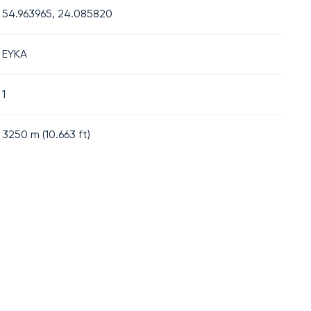
54.963965, 24.085820
EYKA
1
3250
m (
10.663
ft)