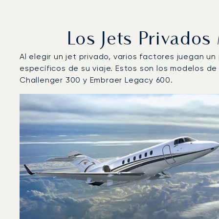
Los Jets Privado
Al elegir un jet privado, varios factores juegan u
específicos de su viaje. Estos son los modelos 
Challenger 300 y Embraer Legacy 600.
Aeropuerto de Kaunas : Los 3 modelos de aeronave m
Foto de la aeronave
Modelo de aeronave
Asiento
Velocidad (km/h)
Velocidad (nudos)
Autonomía 
Autonomía (NM)