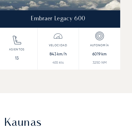
Embraer Legacy 600
843
km/h
6019
km
13
455
kts
3250
NM
e Kaunas