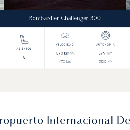
Bombardier Challenger 300
870
km/h
5741
km
8
470
kts
3100
NM
ropuerto Internacional D