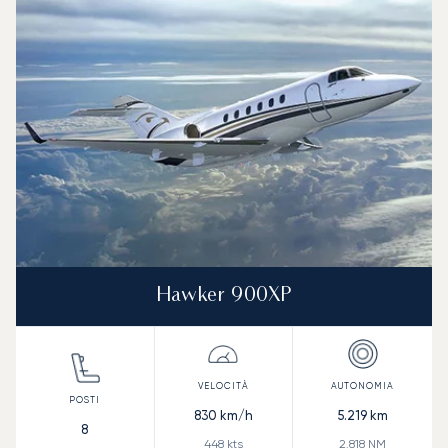
Velocità (km/h)
Velocità (nodi)
Autonomia (
Autonomia (NM)
Hawker 900XP
830
km/h
5.219
km
8
448
kts
2.818
NM