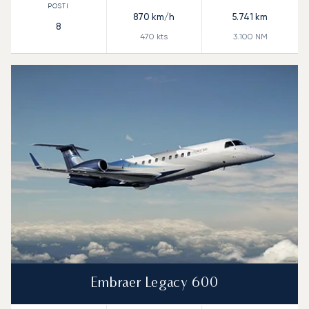
870
km/h
5.741
km
8
470
kts
3.100
NM
Embraer Legacy 600