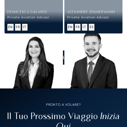
FRANCESCA GALANTE
ALEXANDRE ZIMMERMANN
Private Aviation Advisor
Private Aviation Advisor
EN
FR
IT
EN
FR
IT
ES
CALL US
PRONTO A VOLARE?
Inizia
Il Tuo Prossimo Viaggio
Qui