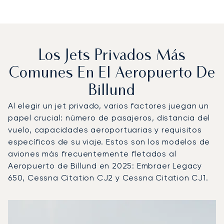
Los Jets Privados Más
Comunes En El Aeropuerto De
Billund
Al elegir un jet privado, varios factores juegan un
papel crucial: número de pasajeros, distancia del
vuelo, capacidades aeroportuarias y requisitos
específicos de su viaje. Estos son los modelos de
aviones más frecuentemente fletados al
Aeropuerto de Billund en 2025: Embraer Legacy
650, Cessna Citation CJ2 y Cessna Citation CJ1.
Aeropuerto de Billund : Los 3 modelos de aeronave más 
Foto de la aeronave
Modelo de aeronave
Asientos
Velocidad (km/h)
Velocidad (nudos)
Autonomía (km