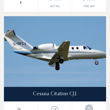
6
407
kts
1330
NM
Cessna Citation CJ1