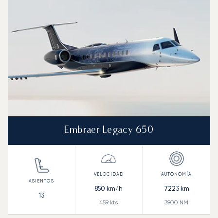
Autonomía (NM)
Embraer Legacy 650
850
km/h
7223
km
13
459
kts
3900
NM