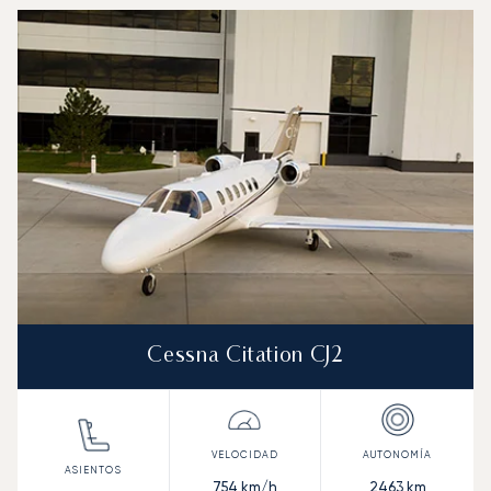
Cessna Citation CJ2
754
km/h
2463
km