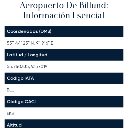
Aeropuerto De Billund:
Información Esencial
Coordenadas (DMS)
55° 44′ 25″ N, 9° 9′ 6″ E
Latitud / Longitud
55.740335, 9.157019
Código IATA
BLL
Código OACI
EKBI
Altitud