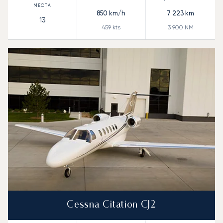
850
km/h
7 223
km
13
459
kts
3 900
NM
Cessna Citation CJ2