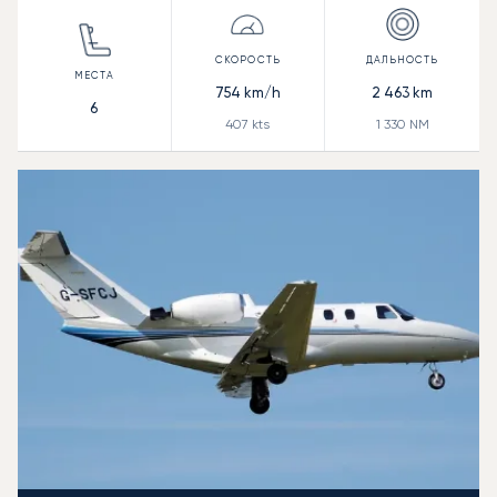
754
km/h
2 463
km
6
407
kts
1 330
NM