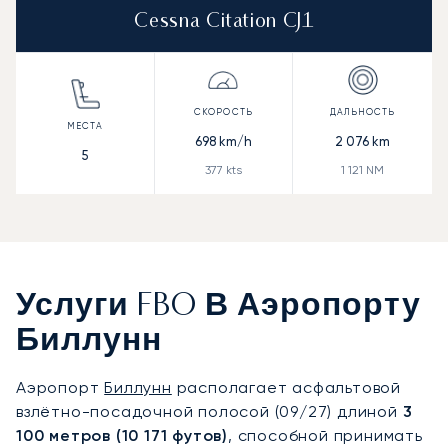
Cessna Citation CJ1
698
km/h
2 076
km
5
377
kts
1 121
NM
Услуги FBO В Аэропорту
Биллунн
Аэропорт
Биллунн
располагает асфальтовой
взлётно-посадочной полосой (09/27) длиной
3
100 метров (10 171 футов)
, способной принимать