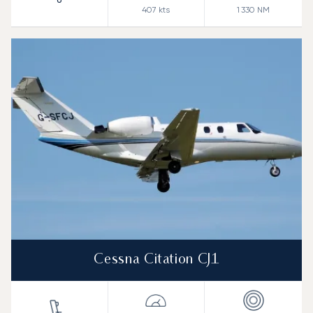
407
kts
1 330
NM
Cessna Citation CJ1