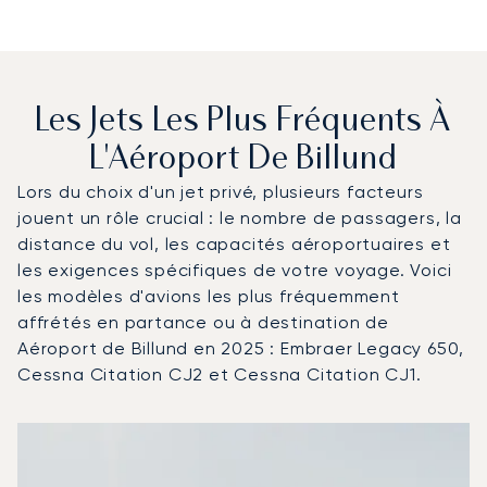
Les Jets Les Plus Fréquents À
L'Aéroport De Billund
Lors du choix d'un jet privé, plusieurs facteurs
jouent un rôle crucial : le nombre de passagers, la
distance du vol, les capacités aéroportuaires et
les exigences spécifiques de votre voyage. Voici
les modèles d'avions les plus fréquemment
affrétés en partance ou à destination de
Aéroport de Billund en 2025 : Embraer Legacy 650,
Cessna Citation CJ2 et Cessna Citation CJ1.
Aéroport de Billund : Les 3 modèles d'aéronefs les plus
Photo de l'aéronef
Modèle d'aéronef
Sièges
Vitesse (km/h)
Vitesse (nœuds)
Autonomie (km)
Autonomie (NM)