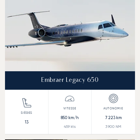
Embraer Legacy 650
850
km/h
7 223
km
13
459
kts
3 900
NM