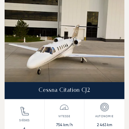
Cessna Citation CJ2
754
km/h
2 463
km
6