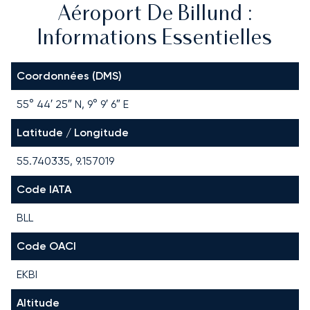
Aéroport De Billund :
Informations Essentielles
Coordonnées (DMS)
55° 44′ 25″ N, 9° 9′ 6″ E
Latitude / Longitude
55.740335, 9.157019
Code IATA
BLL
Code OACI
EKBI
Altitude