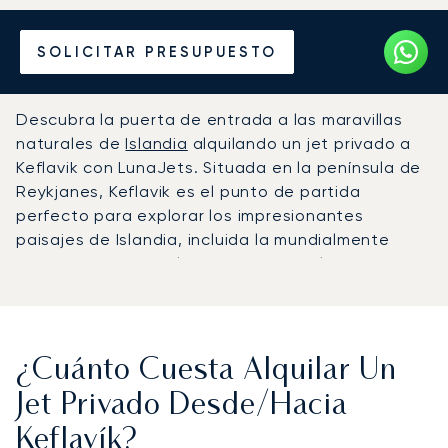
Alquile un Jet Privado
SOLICITAR PRESUPUESTO
desde o hacia Keflavík
Descubra la puerta de entrada a las maravillas
naturales de
Islandia
alquilando un jet privado a
Keflavik con LunaJets. Situada en la península de
Reykjanes, Keflavik es el punto de partida
perfecto para explorar los impresionantes
paisajes de Islandia, incluida la mundialmente
famosa Laguna Azul y sus espectaculares
paisajes volcánicos. Con LunaJets, su viaje a este
cautivador destino comienza con un
lujo y confort
inigualables
, para que llegue preparado para
explorar todo lo que Islandia tiene que ofrecer.
¿Cuánto Cuesta Alquilar Un
Jet Privado Desde/hacia
Keflavík?