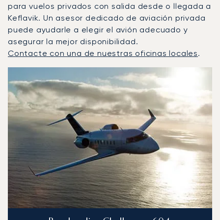
para vuelos privados con salida desde o llegada a
Keflavik. Un asesor dedicado de aviación privada
puede ayudarle a elegir el avión adecuado y
asegurar la mejor disponibilidad.
Contacte con una de nuestras oficinas locales
.
Keflavík : Los 3 modelos de aeronave más operados por 
Foto de la aeronave
Modelo de aeronave
Asientos
Velocidad (km/h)
Velocidad (nudos)
Autonomía (km
Autonomía (NM)