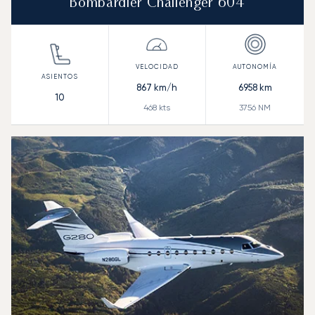
Bombardier Challenger 604
867
km/h
6958
km
10
468
kts
3756
NM