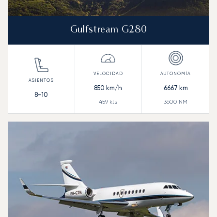
Gulfstream G280
850
km/h
6667
km
8-10
459
kts
3600
NM