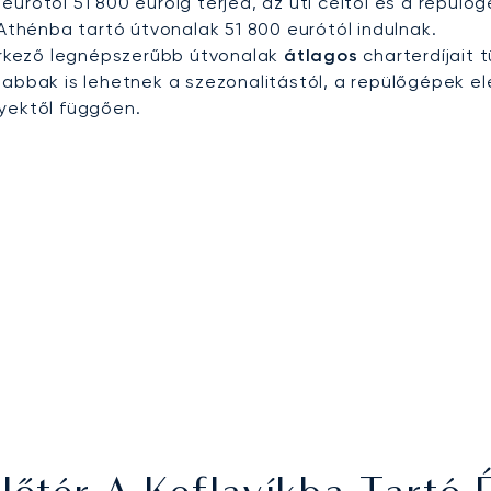
00 eurótól 51 800 euróig terjed, az úti céltól és a repü
 Athénba tartó útvonalak 51 800 eurótól indulnak.
 érkező legnépszerűbb útvonalak
átlagos
charterdíjait 
bbak is lehetnek a szezonalitástól, a repülőgépek el
nyektől függően.