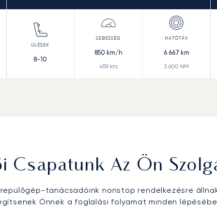
850
km/h
6 667
km
8-10
459
kts
3 600
NM
ői Csapatunk Az Ön Szolg
epülőgép-tanácsadóink nonstop rendelkezésre állna
egítsenek Önnek a foglalási folyamat minden lépésébe