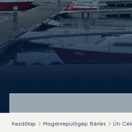
Kezdőlap
Magánrepülőgép Bérlés
Úti Cél