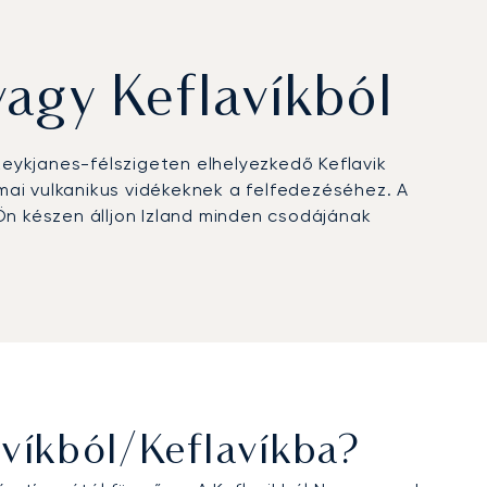
vagy Keflavíkból
Reykjanes-félszigeten elhelyezkedő Keflavik
ámai vulkanikus vidékeknek a felfedezéséhez. A
n készen álljon Izland minden csodájának
víkból/Keflavíkba?