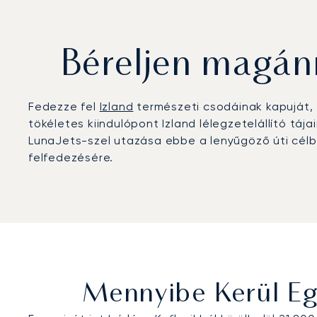
Béreljen magánr
Fedezze fel
Izland
természeti csodáinak kapuját, é
tökéletes kiindulópont Izland lélegzetelállító tá
LunaJets-szel utazása ebbe a lenyűgöző úti cél
felfedezésére.
Mennyibe Kerül Eg