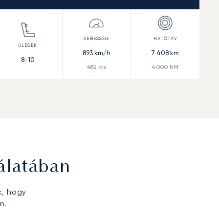
893
km/h
7 408
km
8-10
482
kts
4 000
NM
álatában
k, hogy
n.