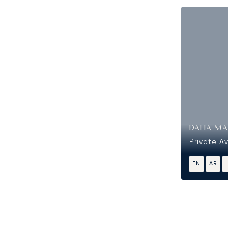
DALIA MA
Private A
EN
AR