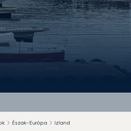
ok
Észak-Európa
Izland