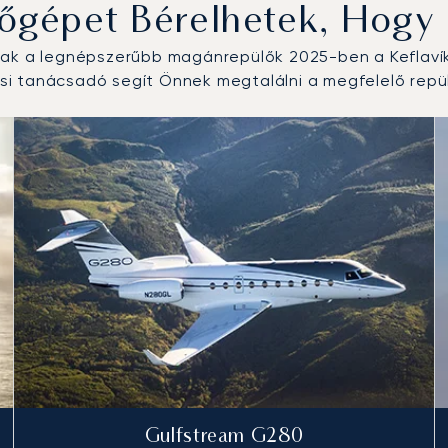
őgépet Bérelhetek, Hogy 
tak a legnépszerűbb magánrepülők 2025-ben a Keflavík
i tanácsadó segít Önnek megtalálni a megfelelő repül
ülési forgalom száma alapján 2025-ben
km)
Gulfstream G280