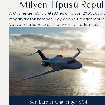
Milyen Típusú Repül
A Challenger 604, a G280 és a Falcon 2000LX vol
magánjáratok körében. Egy dedikált magánrepülés
Vegye fel a kapcsolatot egyik helyi irodánkkal
.
Keflavík : A 3 legtöbbet repült repülőgép-típus a rep
Repülőgép fotója
Repülőgép-típus
Ülőhelyek
Sebesség (km/h)
Sebesség (csomó)
Hatótávolság (
Hatótávolság (NM)
Bombardier Challenger 604