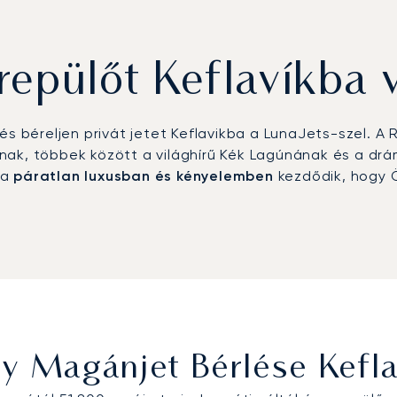
epülőt Keflavíkba 
s béreljen privát jetet Keflavikba a LunaJets-szel. A 
jainak, többek között a világhírű Kék Lagúnának és a dr
ba
páratlan luxusban és kényelemben
kezdődik, hogy Ö
y Magánjet Bérlése Kefla