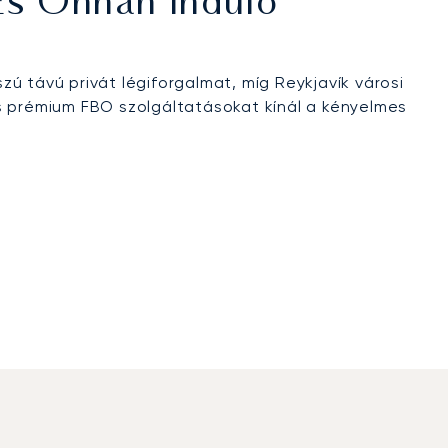
És Onnan Induló
szú távú privát légiforgalmat, míg Reykjavík városi
 és prémium FBO szolgáltatásokat kínál a kényelmes