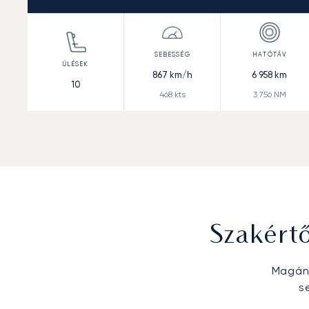
867
km/h
6 958
km
10
468
kts
3 756
NM
Szakért
Magánr
s