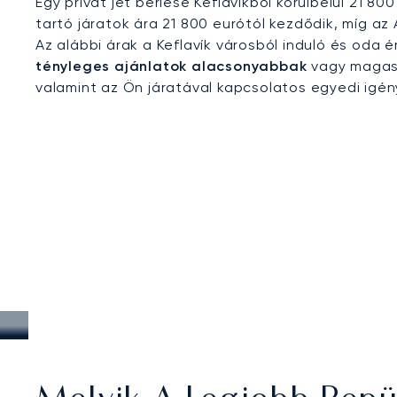
Egy privát jet bérlése Keflavikból körülbelül 21 8
tartó járatok ára 21 800 eurótól kezdődik, míg az
Az alábbi árak a Keflavík városból induló és oda
tényleges ajánlatok alacsonyabbak
vagy magasa
valamint az Ön járatával kapcsolatos egyedi igé