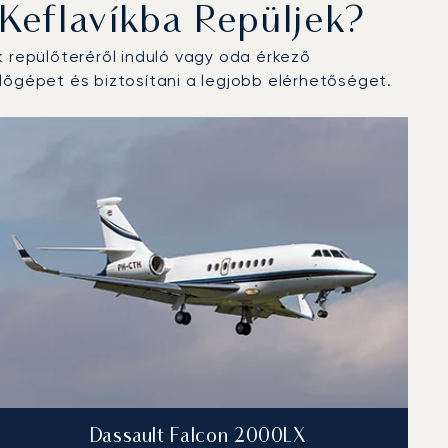
Keflavíkba Repüljek?
 repülőteréről induló vagy oda érkező
őgépet és biztosítani a legjobb elérhetőséget.
Dassault Falcon 2000LX