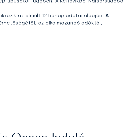
lőgép típusától függően. A Keflavikból Narsarsuaqba
tükrözik az elmúlt 12 hónap adatai alapján.
A
érhetőségétől, az alkalmazandó adóktól,