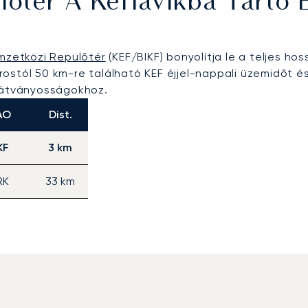
lőtér A Keflavíkba Tartó 
emzetközi Repülőtér
(KEF/BIKF) bonyolítja le a teljes hos
ővárostól 50 km-re található KEF éjjel-nappali üzemidőt
 látványosságokhoz.
AO
Dist.
KF
3 km
RK
33 km