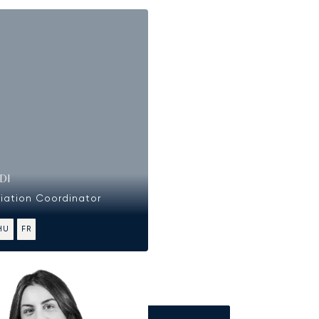
DI
viation Coordinator
HU
FR