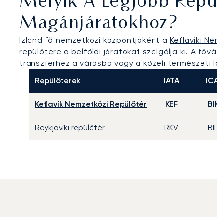
Melyik A Legjobb Repü
Magánjáratokhoz?
Izland fő nemzetközi központjaként a
Keflavíki N
repülőtere a belföldi járatokat szolgálja ki. A f
transzferhez a városba vagy a közeli természeti
Repülőterek
IATA
IC
Keflavík Nemzetközi Repülőtér
KEF
BI
Reykjavíki repülőtér
RKV
BI