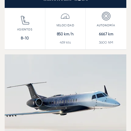
850
km/h
6667
km
8-10
459
kts
3600
NM