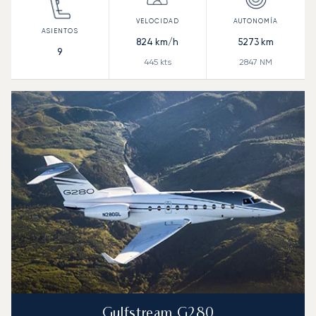
824
km/h
5273
km
9
445
kts
2847
NM
Gulfstream G280