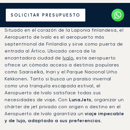
Vuele en Jet Privado al
SOLICITAR PRESUPUESTO
Aeropuerto de Ivalo (IVL)
Situado en el corazón de la Laponia finlandesa, el
Aeropuerto de Ivalo es el aeropuerto más
septentrional de Finlandia y sirve como puerta de
entrada al Ártico. Ubicado cerca de la
encantadora ciudad de
Ivalo
, este aeropuerto
ofrece un cómodo acceso a destinos populares
como Saariselkä, Inari y el Parque Nacional Urho
Kekkonen. Tanto si busca un paraíso invernal
como una tranquila escapada estival, el
Aeropuerto de Ivalo satisface todas sus
necesidades de viaje. Con
LunaJets
, organizar un
chárter de jet privado con origen o destino en el
Aeropuerto de Ivalo garantiza un
viaje impecable
y de lujo, adaptado a sus preferencias
.