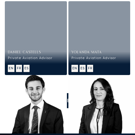
DANIEL CASTELLS
YOLANDA MATA
Private Aviation Advisor
Private Aviation Advisor
EN
FR
ES
EN
ES
FR
LLÁMENOS