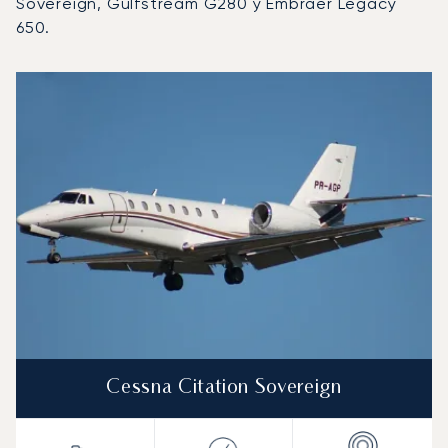
Sovereign, Gulfstream G280 y Embraer Legacy
650.
Aeropuerto de Ivalo : Los 3 modelos de aeronave más op
Foto de la aeronave
Modelo de aeronave
Asientos
Velocidad (km/h)
Velocidad (nudos)
Autonomía (km
Autonomía (NM)
Cessna Citation Sovereign