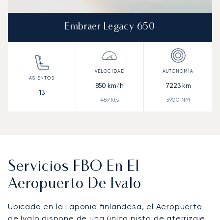
Embraer Legacy 650
850
km/h
7223
km
13
459
kts
3900
NM
Servicios FBO En El
Aeropuerto De Ivalo
Ubicado en la Laponia finlandesa, el
Aeropuerto
de Ivalo
dispone de una única pista de aterrizaje