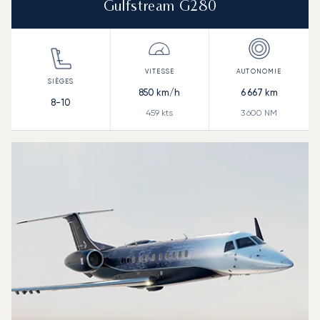
Gulfstream G280
850
km/h
6 667
km
8-10
459
kts
3 600
NM