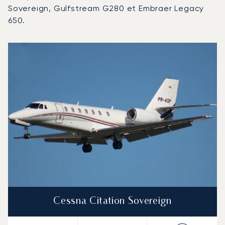
Sovereign, Gulfstream G280 et Embraer Legacy
650.
Aéroport d'Ivalo : Les 3 modèles d'aéronefs les plus fr
Photo de l'aéronef
Modèle d'aéronef
Sièges
Vitesse (km/h)
Vitesse (nœuds)
Autonomie (km)
Autonomie (NM)
Cessna Citation Sovereign