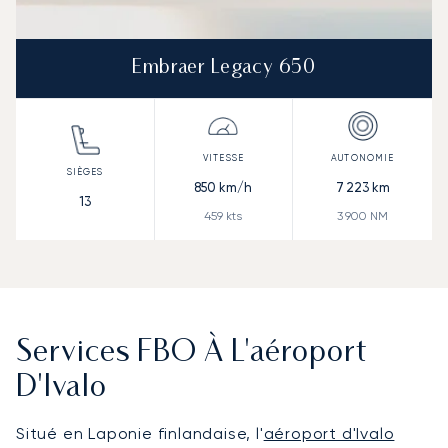
Embraer Legacy 650
850
km/h
7 223
km
13
459
kts
3 900
NM
Services FBO À L'aéroport
D'Ivalo
Situé en Laponie finlandaise, l'
aéroport d'Ivalo