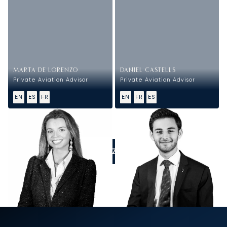
MARTA DE LORENZO
DANIEL CASTELLS
Private Aviation Advisor
Private Aviation Advisor
EN
ES
FR
EN
FR
ES
APPELEZ-NOUS