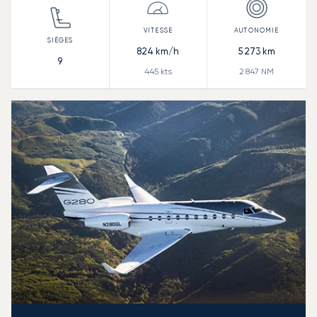
824
km/h
5 273
km
9
445
kts
2 847
NM