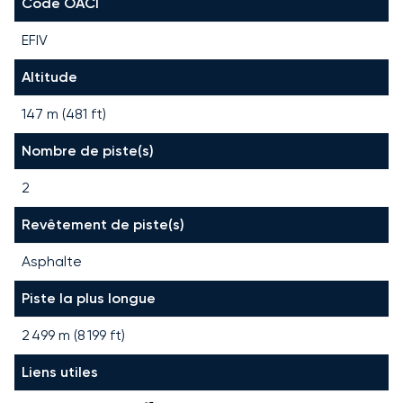
Code OACI
EFIV
Altitude
147 m (481 ft)
Nombre de piste(s)
2
Revêtement de piste(s)
Asphalte
Piste la plus longue
2 499
m (
8 199
ft)
Liens utiles