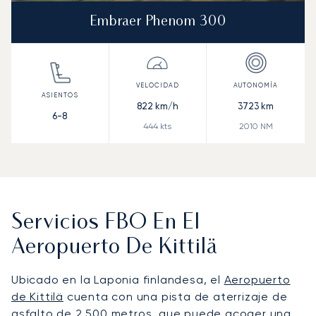
Embraer Phenom 300
822
km/h
3723
km
6-8
444
kts
2010
NM
Servicios FBO En El
Aeropuerto De Kittilä
Ubicado en la Laponia finlandesa, el
Aeropuerto
de Kittilä
cuenta con una pista de aterrizaje de
asfalto de 2.500 metros, que puede acoger una