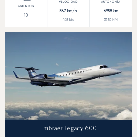
867
km/h
6958
km
10
468
kts
3756
NM
Embraer Legacy 600