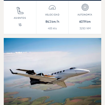
843
km/h
6019
km
13
455
kts
3250
NM