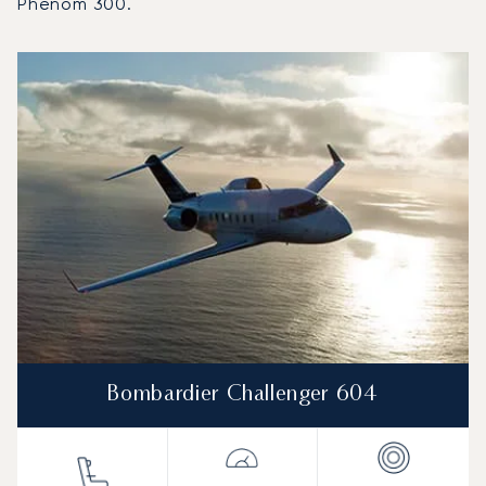
Phenom 300.
Aeropuerto de Kittilä : Los 3 modelos de aeronave más 
Foto de la aeronave
Modelo de aeronave
Asientos
Velocidad (km/h)
Velocidad (nudos)
Autonomía (km
Autonomía (NM)
Bombardier Challenger 604