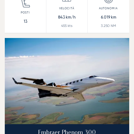
843
km/h
6.019
km
13
455
kts
3.250
NM
Embraer Phenom 300