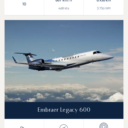
867
km/h
6.958
km
10
468
kts
3.756
NM
Embraer Legacy 600