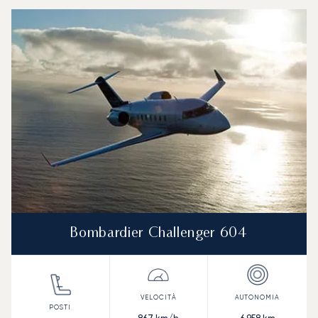
Aeroporto di Kittilä : I 3 modelli di aeromobile più utilizza
Foto dell'aeromobile
Modello di aeromobile
Posti
Velocità (km/h)
Velocità (nodi)
Autonomia (
Autonomia (NM)
Bombardier Challenger 604