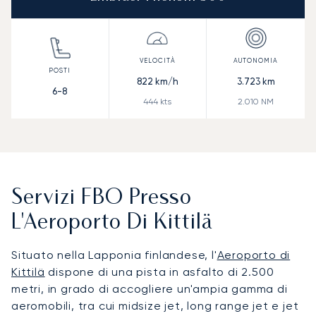
822
km/h
3.723
km
6-8
444
kts
2.010
NM
Servizi FBO Presso
L'Aeroporto Di Kittilä
Situato nella Lapponia finlandese, l'
Aeroporto di
Kittilä
dispone di una pista in asfalto di 2.500
metri, in grado di accogliere un'ampia gamma di
aeromobili, tra cui midsize jet, long range jet e jet