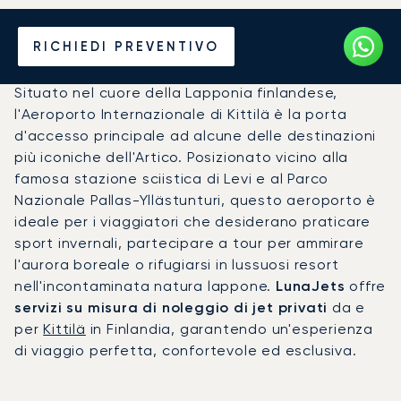
Noleggio jet privato per
RICHIEDI PREVENTIVO
l'Aeroporto di Kittilä (KTT)
Situato nel cuore della Lapponia finlandese,
l'Aeroporto Internazionale di Kittilä è la porta
d'accesso principale ad alcune delle destinazioni
più iconiche dell'Artico. Posizionato vicino alla
famosa stazione sciistica di Levi e al Parco
Nazionale Pallas-Yllästunturi, questo aeroporto è
ideale per i viaggiatori che desiderano praticare
sport invernali, partecipare a tour per ammirare
l'aurora boreale o rifugiarsi in lussuosi resort
nell'incontaminata natura lappone.
LunaJets
offre
servizi su misura di noleggio di jet privati
da e
per
Kittilä
in Finlandia, garantendo un'esperienza
di viaggio perfetta, confortevole ed esclusiva.