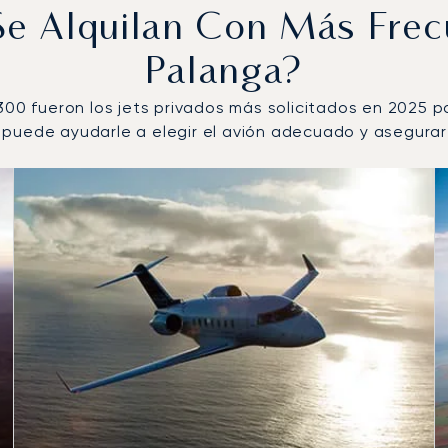
 Se Alquilan Con Más Fre
Palanga?
300 fueron los jets privados más solicitados en 2025 p
puede ayudarle a elegir el avión adecuado y asegurar l
or número de movimientos de vuelo en 2025
s
(km)