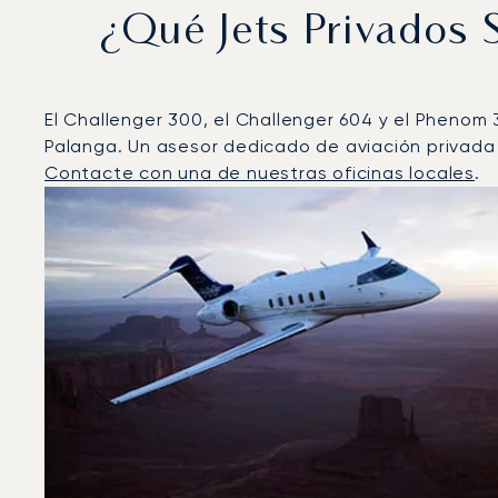
¿Qué Jets Privados
El Challenger 300, el Challenger 604 y el Phenom 
Palanga. Un asesor dedicado de aviación privada 
Contacte con una de nuestras oficinas locales
.
Palanga : Los 3 modelos de aeronave más operados p
Foto de la aeronave
Modelo de aeronave
Asiento
Velocidad (km/h)
Velocidad (nudos)
Autonomía 
Autonomía (NM)