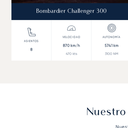
Bombardier Challenger 300
870
km/h
5741
km
8
470
kts
3100
NM
Nuestro
Nues