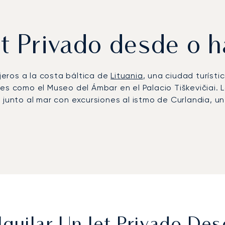
et Privado desde o 
ajeros a la costa báltica de
Lituania
, una ciudad turíst
les como el Museo del Ámbar en el Palacio Tiškevičiai
s junto al mar con excursiones al istmo de Curlandia, 
 Internacional de Palanga (PLQ), situado a solo siet
s.
Desde allí, traslados con chófer conectan a los viaj
cerca de Klaipėda.
rimer bróker de aviación privada europeo en recibir la 
cio. En Palanga, esta experiencia garantiza llegadas d
 eficientes con los lugares de interés cultural del oes