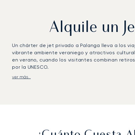
Alquile un J
Un chárter de jet privado a Palanga lleva a los vi
vibrante ambiente veraniego y atractivos cultura
en verano, cuando los visitantes combinan retiro
por la UNESCO.
ver más...
LunaJets organiza vuelos privados al Aeropuerto
equipado para las operaciones de jets privado
Balance SPA Hotel o con el National Golf Resort, 
Con dos décadas de experiencia, LunaJets fue el p
estándares de seguridad y excelencia en el servi
complejos de lujo de la costa báltica y conexiones