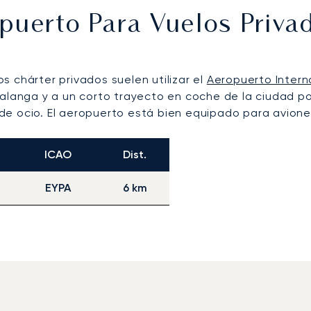
opuerto Para Vuelos Priv
os chárter privados suelen utilizar el
Aeropuerto Intern
Palanga y a un corto trayecto en coche de la ciudad p
e ocio. El aeropuerto está bien equipado para aviones
ICAO
Dist.
EYPA
6 km