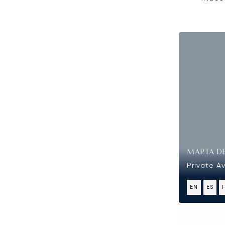
MARTA D
Private Av
EN
ES