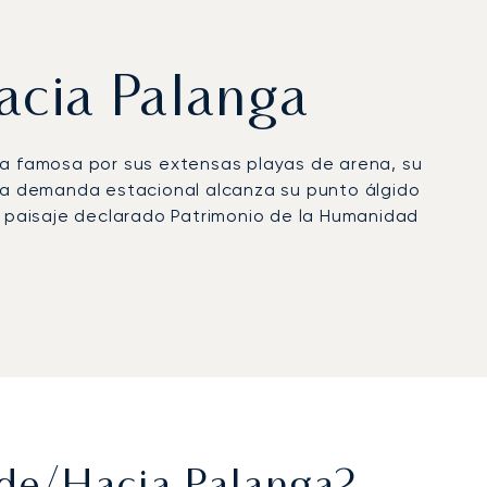
hacia Palanga
ica famosa por sus extensas playas de arena, su
. La demanda estacional alcanza su punto álgido
un paisaje declarado Patrimonio de la Humanidad
e kilómetros del centro de la ciudad y
eros con hoteles-spa como el Palanga Life
certificación Argus®, lo que refleja rigurosos
iscretas en verano, acceso personalizado a los
te de Lituania.