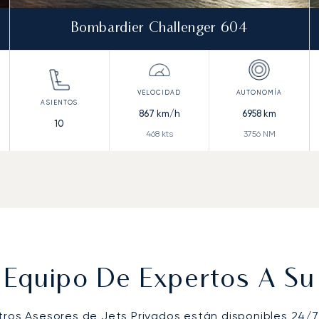
Bombardier Challenger 604
867
km/h
6958
km
10
468
kts
3756
NM
 Equipo De Expertos A Su 
tros Asesores de Jets Privados están disponibles 24/7