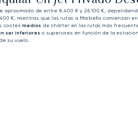
quilar Un Jet Privado De
te aproximado de entre 8.400 € y 26.100 €, dependiendo
.400 €, mientras que las rutas a Marbella comienzan en
os costes
medios
de chárter en las rutas más frecuent
 ser inferiores
o superiores en función de la estacion
de su vuelo.