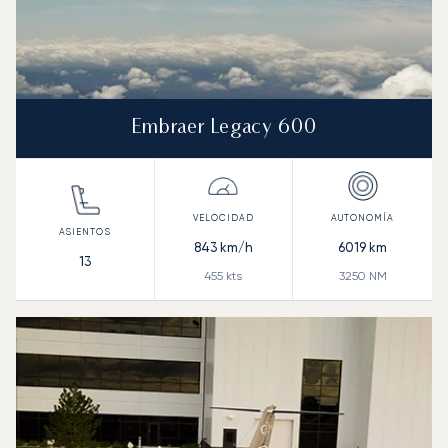
Embraer Legacy 600
843
km/h
6019
km
13
455
kts
3250
NM