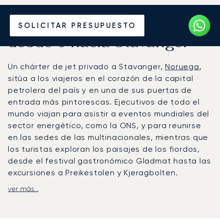
Alquile un Jet Privado
SOLICITAR PRESUPUESTO
desde o hacia Stavanger
Un chárter de jet privado a Stavanger,
Noruega
,
sitúa a los viajeros en el corazón de la capital
petrolera del país y en una de sus puertas de
entrada más pintorescas. Ejecutivos de todo el
mundo viajan para asistir a eventos mundiales del
sector energético, como la ONS, y para reunirse
en las sedes de las multinacionales, mientras que
los turistas exploran los paisajes de los fiordos,
desde el festival gastronómico Gladmat hasta las
excursiones a Preikestolen y Kjeragbolten.
ver más...
LunaJets organiza vuelos privados al
aeropuerto de Stavanger-Sola (SVG), situado a
solo 14 km del centro de la ciudad y equipado