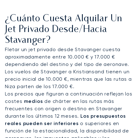
con terminales privadas para una asistencia en
tierra discreta.
Desde allí, los traslados con
¿Cuánto Cuesta Alquilar Un
chófer llegan al Hotel Victoria, al restaurante con
estrella Michelin RE-NAA o al centro de
Jet Privado Desde/hacia
conferencias Stavanger Forum. Los servicios de
Stavanger?
helicóptero amplían el acceso a las plataformas
petrolíferas y acortan los trayectos de ocio: se
Fletar un jet privado desde Stavanger cuesta
puede llegar a Preikestolen en unos 15 minutos por
aproximadamente entre 10.000 € y 17.000 €
aire, en comparación con más de una hora por
dependiendo del destino y del tipo de aeronave.
carretera y ferry.
Los vuelos de Stavanger a Kristiansand tienen un
precio inicial de 10.000 €, mientras que las rutas a
Con dos décadas de experiencia, LunaJets fue el
Niza parten de los 17.000 €.
primer bróker de aviación privada europeo en
Los precios que figuran a continuación reflejan los
recibir la certificación Argus®, un reflejo de los
costes
medios
de chárter en las rutas más
rigurosos estándares de seguridad y la excelencia
frecuentes con origen o destino en Stavanger
en el servicio. En Stavanger, esta experiencia
durante los últimos 12 meses.
Los presupuestos
garantiza traslados precisos para el sector
reales pueden ser inferiores
o superiores en
energético, un acceso eficiente en helicóptero a
función de la estacionalidad, la disponibilidad de
ubicaciones en alta mar y junto a los fiordos, y