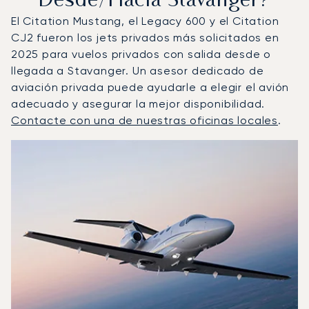
Desde/hacia Stavanger?
El Citation Mustang, el Legacy 600 y el Citation
CJ2 fueron los jets privados más solicitados en
2025 para vuelos privados con salida desde o
llegada a Stavanger. Un asesor dedicado de
aviación privada puede ayudarle a elegir el avión
adecuado y asegurar la mejor disponibilidad.
Contacte con una de nuestras oficinas locales
.
Stavanger : Los 3 modelos de aeronave más operados po
Foto de la aeronave
Modelo de aeronave
Asientos
Velocidad (km/h)
Velocidad (nudos)
Autonomía (km
Autonomía (NM)