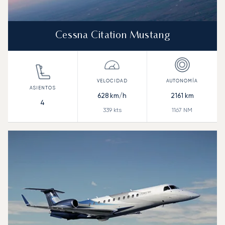
Cessna Citation Mustang
628
km/h
2161
km
4
339
kts
1167
NM