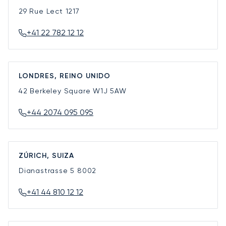
29 Rue Lect
1217
+41 22 782 12 12
LONDRES, REINO UNIDO
42 Berkeley Square
W1J 5AW
+44 2074 095 095
ZÚRICH, SUIZA
Dianastrasse 5
8002
+41 44 810 12 12