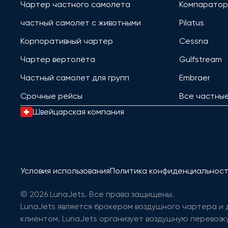
Чартер частного самолета
Компаратор
частный самолет с животными
Pilatus
Корпоративный чартер
Cessna
Чартер вертолёта
Gulfstream
Частный самолет для групп
Embraer
Срочные рейсы
Все частны
Швейцарская компания
Условия использования
Политика конфиденциальнос
© 2026 LunaJets. Все права защищены.
LunaJets является брокером воздушного чартера и
клиентом. LunaJets организует воздушную перевозку