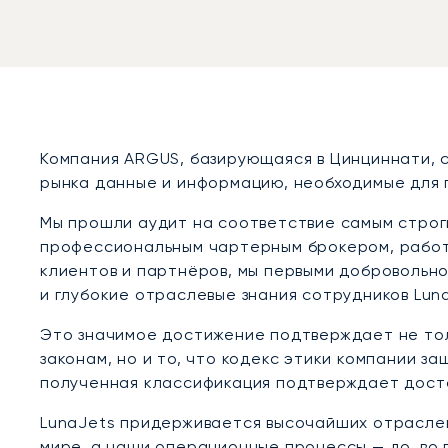
Компания ARGUS, базирующаяся в Цинциннати, с
рынка данные и информацию, необходимые для 
Мы прошли аудит на соответствие самым строг
профессиональным чартерным брокером, работа
клиентов и партнёров, мы первыми добровольн
и глубокие отраслевые знания сотрудников Lu
Это значимое достижение подтверждает не тол
законам, но и то, что кодекс этики компании 
полученная классификация подтверждает досто
LunaJets придерживается высочайших отрасле
мире, а наши операционные процессы — до, во