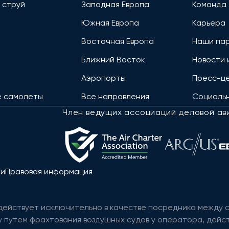
 струй
Западная Европа
Команда
Южная Европа
Карьера
Восточная Европа
Наши па
Ближний Восток
Новости 
Аэропорты
Пресс-ц
е самолеты
Все направления
Социальн
Член ведущих ассоциаций деловой ав
ти
Правовая информация
 действует исключительно в качестве посредника между
 путем фрахтования воздушных судов у оператора, дейст