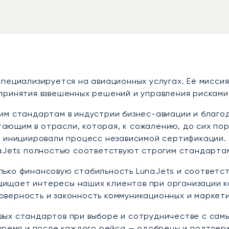
пециализируется на авиационных услугах. Её мисси
принятия взвешенных решений и управления рисками
им стандартам в индустрии бизнес-авиации и благо
ющим в отрасли, которая, к сожалению, до сих пор
о инициировали процесс независимой сертификации.
naJets полностью соответствуют строгим стандарта
ько финансовую стабильность LunaJets и соответс
защищает интересы наших клиентов при организации 
верность и законность коммуникационных и маркети
вых стандартов при выборе и сотрудничестве с са
 время и после каждого рейса — одобрены и подтве