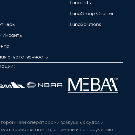
LunaJets
LunaGroup Charter
ртнёры
LunaSolutions
и Инсайты
ентр
ая ответственность
иации:
 сторонними операторами воздушных судов и
вуя в качестве агента, от имени и по поручению