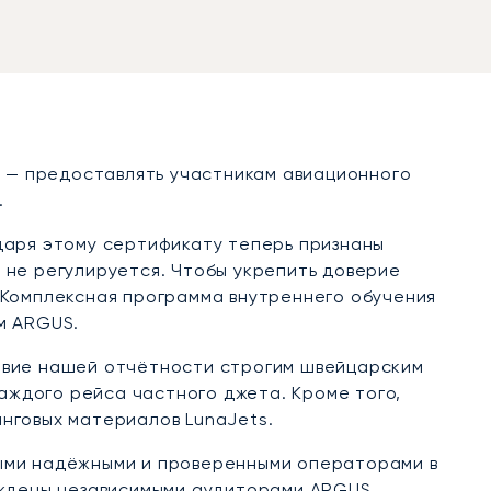
я — предоставлять участникам авиационного
.
даря этому сертификату теперь признаны
 не регулируется. Чтобы укрепить доверие
 Комплексная программа внутреннего обучения
м ARGUS.
твие нашей отчётности строгим швейцарским
каждого рейса частного джета. Кроме того,
нговых материалов LunaJets.
мыми надёжными и проверенными операторами в
рждены независимыми аудиторами ARGUS.