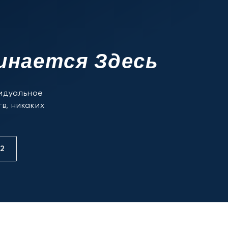
инается Здесь
видуальное
в, никаких
12