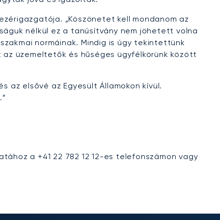
vezérigazgatója. „Köszönetet kell mondanom az
águk nélkül ez a tanúsítvány nem jöhetett volna
b szakmai normáinak. Mindig is úgy tekintettünk
et az üzemeltetők és hűséges ügyfélkörünk között
és az elsővé az Egyesült Államokon kívül.
.”
patához a +41 22 782 12 12-es telefonszámon vagy