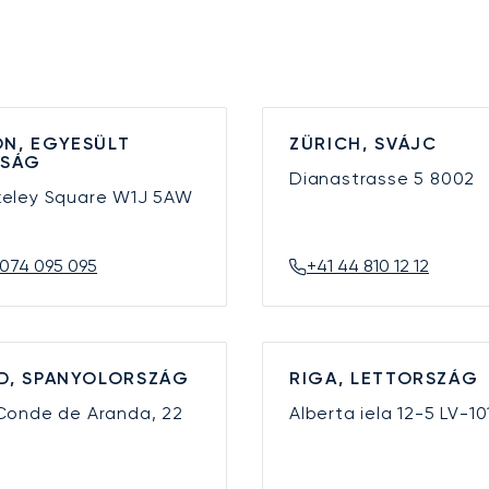
N, EGYESÜLT
ZÜRICH, SVÁJC
YSÁG
Dianastrasse 5
8002
keley Square
W1J 5AW
074 095 095
+41 44 810 12 12
D, SPANYOLORSZÁG
RIGA, LETTORSZÁG
 Conde de Aranda, 22
Alberta iela 12-5
LV-10