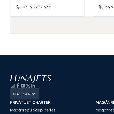
+971 4 227 4434
+34 9
MAGYAR
PRIVÁT JET CHARTER
MAGÁNR
Magánrepülőgép bérlés
Magánrep