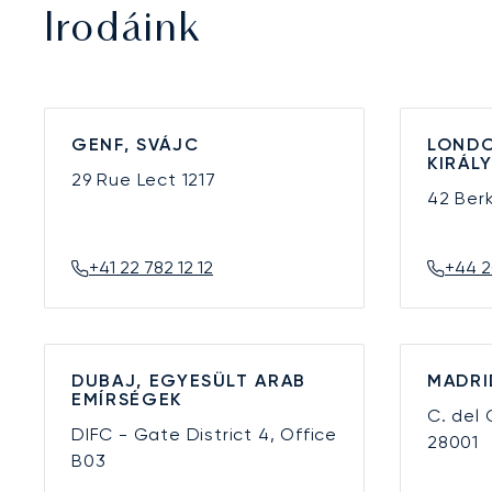
Irodáink
GENF, SVÁJC
LONDO
KIRÁL
29 Rue Lect
1217
42 Ber
+41 22 782 12 12
+44 2
DUBAJ, EGYESÜLT ARAB
MADRI
EMÍRSÉGEK
C. del
DIFC - Gate District 4, Office
28001
B03