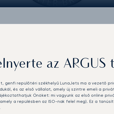
elnyerte az ARGUS 
t, genfi repülőtéri székhelyű LunaJets ma a vezető pri
ál, és az első vállalat, amely új szintre emeli a privá
ékoztathatjuk Önöket: mi vagyunk az első online privát
amely a repülésben az ISO-nak felel meg). Ez a tanúsít
.