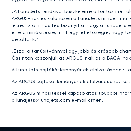
„A LunaJets rendkívül büszke erre a fontos mérf
ARGUS-nak és különösen a LunaJets minden munka
létre. Ez a minősítés bizonyítja, hogy a LunaJets
erre a minősítésre, mint egy lehetőségre, hogy t
betöltünk.”
„Ezzel a tanúsítvánnyal egy jobb és erősebb chart
Őszintén köszönjük az ARGUS-nak és a BACA-nak a
A LunaJets sajtóközleményének elolvasásához k
Az ARGUS sajtóközleményének elolvasásához kat
Az ARGUS minősítéssel kapcsolatos további infor
a lunajets@lunajets.com e-mail címen.