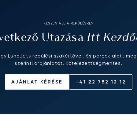
KÉSZEN ÁLL A REPÜLÉSRE?
Itt Kezdő
vetkező Utazása
egy LunaJets repülési szakértővel, és percek alatt meg
szerinti árajánlatát. Kötelezettségmentes.
AJÁNLAT KÉRÉSE
+41 22 782 12 12