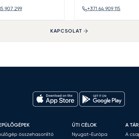
15 907 299
+371 64 909 115
KAPCSOLAT
EPÜLŐGÉPEK
ÚTI CÉLOK
A TÁ
ülőgép összehasonlító
Nyugat-Európa
A csa