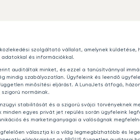
iközlekedési szolgáltató vállalat, amelynek küldetése,
adatokkal és információkkal.
zerint auditáltak minket, és ezzel a tanúsítvánnyal immá
g mindig szabályozatlan. Ügyfeleink és leendő ügyfel
ggetlen minősítési eljárást. A LunaJets átfogó, házon
 szigorú normáinak.
ügyi stabilitását és a szigorú svájci törvényeknek me
x minden egyes privát jet repülés során ügyfeleink legf
munikációs és marketinganyagai a valóságnak megfeleln
elelően választja ki a világ legmegbízhatóbb és legel
i operatív eljárásainkat az ARGUS független auditorai h