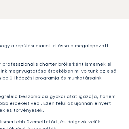
 hogy a repülési piacot ellássa a megalapozott
r professzionális charter brókerként ismernek el
eink megnyugtatása érdekében mi voltunk az első
 belüli képzési programja és munkatársaink
gfelelő beszámolási gyakorlatát igazolja, hanem
őbb érdekeit védi. Ezen felül az újonnan elnyert
ek és törvényesek.
ismertebb üzemeltetőit, és dolgozik velük
agyták jóvá és igazolták.