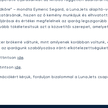
öldkőre” – mondta Eymeric Segard, a LunaJets alapító-
társának, hiszen az ő kemény munkájuk és elhivatotts
 eljárásai és értékei megfelelnek az iparág legszigorúb
ovább tökéletesítsük azt a közvetítői szerepet, amely
er brókerré váltunk, mint amilyenek korábban voltunk, 
z iparágunk szabályozása iránti elkötelezettségüket
attintson
ide
.
tintson
ide
.
mációkért kérjük, forduljon bizalommal a LunaJets csa