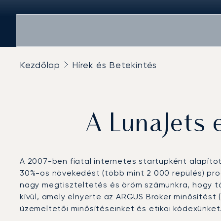
Kezdőlap
Hírek és Betekintés
A LunaJets 
A 2007-ben fiatal internetes startupként alapítot
30%-os növekedést (több mint 2 000 repülés) produk
nagy megtiszteltetés és öröm számunkra, hogy táj
kívül, amely elnyerte az ARGUS Broker minősítést (
üzemeltetői minősítéseinket és etikai kódexünket