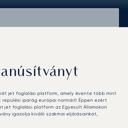
tanúsítványt
vát jet foglalási platform, amely évente több mint
t repülési iparág európai normáit! Éppen ezért
 jet foglalási platform az Egyesült Államokon
vány igazolja kiváló szakmai eljárásainkat,