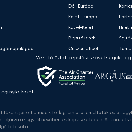
Dél-Európa
Karrie
Kelet-Európa
Partn
am
Közel-Kelet
Hírek
Repülőterek
Sajtó
agánrepülőgép
Összes úticél
Társa
Vezető üzleti repülési szövetségek tagj
Jogi nyilatkozat
títőként jár el harmadik fél légijármű-üzemeltetők és az ügyfé
nt eljárva az ügyfél nevében és képviseletében. A LunaJet
olgáltatásokat.