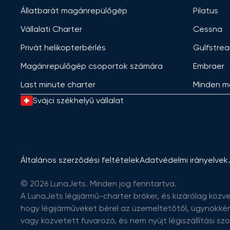
Állatbarát magánrepülőgép
Pilatus
Vállalati Charter
Cessna
Privát helikopterbérlés
Gulfstre
Magánrepülőgép csoportok számára
Embraer
Last minute charter
Minden m
Svájci székhelyű vállalat
Általános szerződési feltételek
Adatvédelmi irányelvek
© 2026 LunaJets. Minden jog fenntartva.
A LunaJets légijármű-charter bróker, és kizárólag közve
hogy légijárműveket bérel az üzemeltetőtől, ügynökké
vagy közvetett fuvarozó, és nem nyújt légiszállítási sz