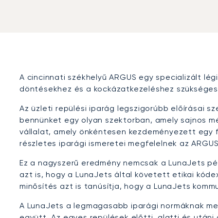
A cincinnati székhelyű ARGUS egy specializált lég
döntésekhez és a kockázatkezeléshez szükséges 
Az üzleti repülési iparág legszigorúbb előírásai s
bennünket egy olyan szektorban, amely sajnos mé
vállalat, amely önkéntesen kezdeményezett egy fü
részletes iparági ismeretei megfelelnek az ARGUS
Ez a nagyszerű eredmény nemcsak a LunaJets pénz
azt is, hogy a LunaJets által követett etikai kóde
minősítés azt is tanúsítja, hogy a LunaJets kom
A LunaJets a legmagasabb iparági normáknak megf
együtt. Az egyes repülések előtti, alatti és után