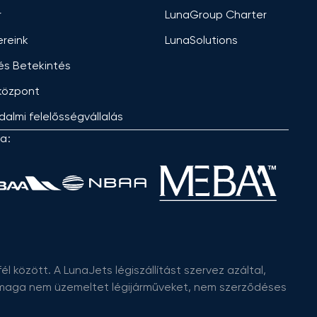
r
LunaGroup Charter
ereink
LunaSolutions
 és Betekintés
központ
dalmi felelősségvállalás
a:
l között. A LunaJets légiszállítást szervez azáltal,
s maga nem üzemeltet légijárműveket, nem szerződéses