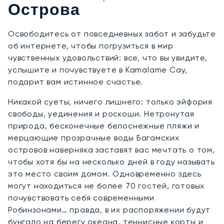
Острова
Освободитесь от повседневных забот и забудьте
об интернете, чтобы погрузиться в мир
чувственных удовольствий: все, что вы увидите,
услышите и почувствуете в Kamalame Cay,
подарит вам истинное счастье.
Никакой суеты, ничего лишнего: только эйфория
свободы, уединения и роскоши. Нетронутая
природа, бесконечные белоснежные пляжи и
мерцающие прозрачные воды Багамских
островов наверняка заставят вас мечтать о том,
чтобы хотя бы на несколько дней в году называть
это место своим домом. Одновременно здесь
могут находиться не более 70 гостей, готовых
почувствовать себя современными
Робинзонами… правда, в их распоряжении будут
бунгало на берегу океана, теннисные корты и