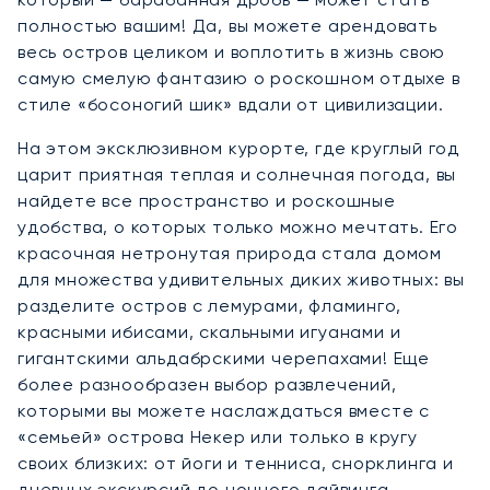
полностью вашим! Да, вы можете арендовать
весь остров целиком и воплотить в жизнь свою
самую смелую фантазию о роскошном отдыхе в
стиле «босоногий шик» вдали от цивилизации.
На этом эксклюзивном курорте, где круглый год
царит приятная теплая и солнечная погода, вы
найдете все пространство и роскошные
удобства, о которых только можно мечтать. Его
красочная нетронутая природа стала домом
для множества удивительных диких животных: вы
разделите остров с лемурами, фламинго,
красными ибисами, скальными игуанами и
гигантскими альдабрскими черепахами! Еще
более разнообразен выбор развлечений,
которыми вы можете наслаждаться вместе с
«семьей» острова Некер или только в кругу
своих близких: от йоги и тенниса, снорклинга и
дневных экскурсий до ночного дайвинга,