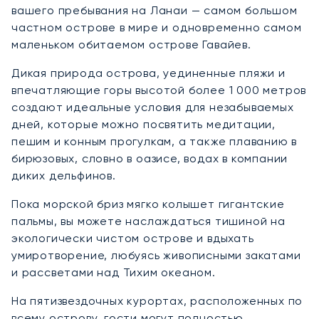
вашего пребывания на Ланаи — самом большом
частном острове в мире и одновременно самом
маленьком обитаемом острове Гавайев.
Дикая природа острова, уединенные пляжи и
впечатляющие горы высотой более 1 000 метров
создают идеальные условия для незабываемых
дней, которые можно посвятить медитации,
пешим и конным прогулкам, а также плаванию в
бирюзовых, словно в оазисе, водах в компании
диких дельфинов.
Пока морской бриз мягко колышет гигантские
пальмы, вы можете наслаждаться тишиной на
экологически чистом острове и вдыхать
умиротворение, любуясь живописными закатами
и рассветами над Тихим океаном.
На пятизвездочных курортах, расположенных по
всему острову, гости могут полностью