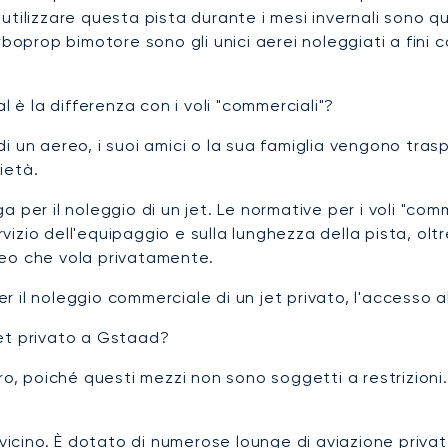
o utilizzare questa pista durante i mesi invernali sono qu
urboprop bimotore sono gli unici aerei noleggiati a fin
l è la differenza con i voli "commerciali"?
o di un aereo, i suoi amici o la sua famiglia vengono tr
ietà.
per il noleggio di un jet. Le normative per i voli "comm
i servizio dell'equipaggio e sulla lunghezza della pista, o
reo che vola privatamente.
 il noleggio commerciale di un jet privato, l'accesso 
 jet privato a Gstaad?
ro, poiché questi mezzi non sono soggetti a restrizioni
 vicino. È dotato di numerose lounge di aviazione priva