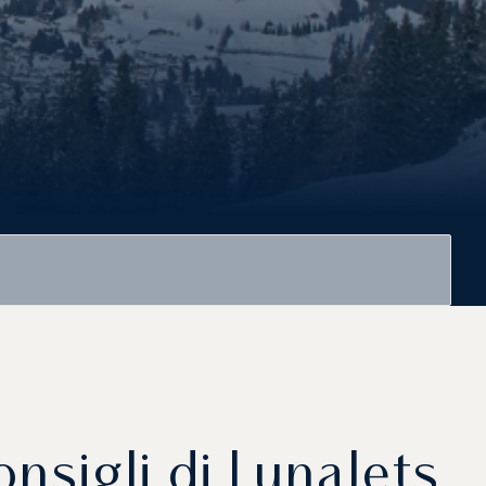
onsigli di LunaJets