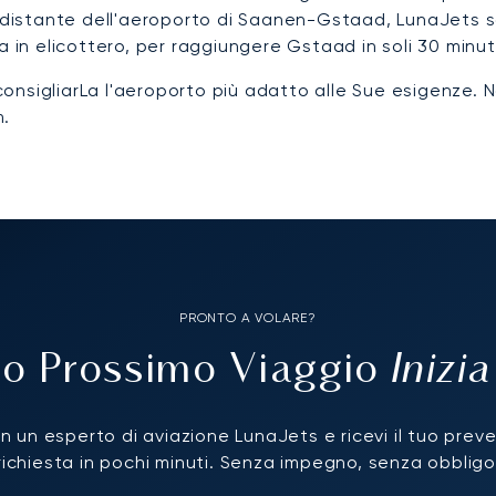
stante dell'aeroporto di Saanen-Gstaad, LunaJets sarà
sia in elicottero, per raggiungere Gstaad in soli 30 minut
 consigliarLa l'aeroporto più adatto alle Sue esigenze. 
m.
PRONTO A VOLARE?
Inizi
Tuo Prossimo Viaggio
n un esperto di aviazione LunaJets e ricevi il tuo prev
richiesta in pochi minuti. Senza impegno, senza obbligo