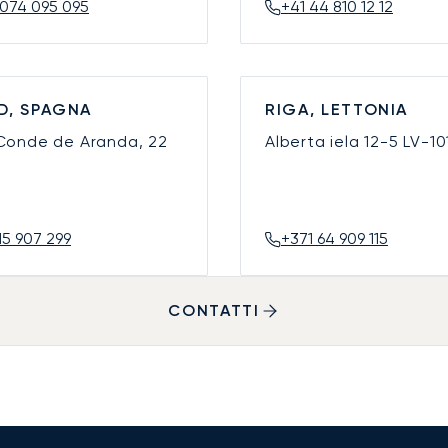
074 095 095
+41 44 810 12 12
D, SPAGNA
RIGA, LETTONIA
 Conde de Aranda, 22
Alberta iela 12-5
LV-10
15 907 299
+371 64 909 115
CONTATTI