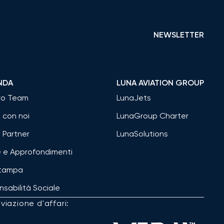
NEWSLETTER
ENDA
LUNA AVIATION GROUP
tro Team
LunaJets
 con noi
LunaGroup Charter
i Partner
LunaSolutions
e e Approfondimenti
Stampa
sabilità Sociale
viazione d'affari: