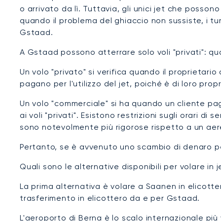
o arrivato da lì. Tuttavia, gli unici jet che posson
quando il problema del ghiaccio non sussiste, i t
Gstaad.
A Gstaad possono atterrare solo voli "privati": qua
Un volo "privato" si verifica quando il proprietari
pagano per l'utilizzo del jet, poiché è di loro propr
Un volo "commerciale" si ha quando un cliente paga 
ai voli "privati". Esistono restrizioni sugli orari d
sono notevolmente più rigorose rispetto a un ae
Pertanto, se è avvenuto uno scambio di denaro per
Quali sono le alternative disponibili per volare in
La prima alternativa è volare a Saanen in elicotte
trasferimento in elicottero da e per Gstaad.
L'aeroporto di Berna è lo scalo internazionale più