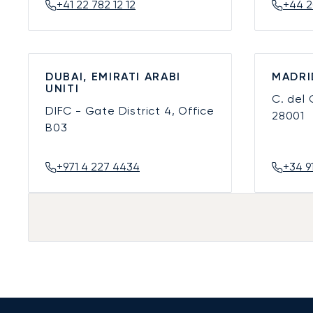
+41 22 782 12 12
+44 2
DUBAI, EMIRATI ARABI
MADRI
UNITI
C. del
DIFC - Gate District 4, Office
28001
B03
+971 4 227 4434
+34 9