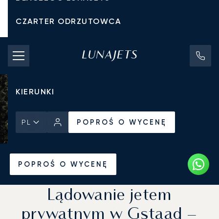
CZARTER ODRZUTOWCA
KOSZTY CZARTERU
PRYWATNE ODRZUTOWCE
KIERUNKI
POPROŚ O WYCENĘ
PL
Strona Główna
Wiadomości i Perspektywy
POPROŚ O WYCENĘ
Lądowanie jetem
prywatnym w Gstaad –