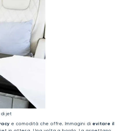
di jet
vacy
e comodità che offre. Immagini di
evitare il
et in attesa. Una volta a bordo, La aspettano