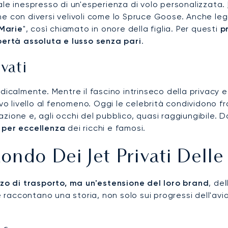
ale inespresso di un'esperienza di volo personalizzata.
azione con diversi velivoli come lo Spruce Goose. Anche
 Marie
", così chiamato in onore della figlia. Per questi
p
ibertà assoluta e lusso senza pari
.
ivati
dicalmente. Mentre il fascino intrinseco della privacy e
ivello al fenomeno. Oggi le celebrità condividono framm
azione e, agli occhi del pubblico, quasi raggiungibile. Da
 per eccellenza
dei ricchi e famosi.
ndo Dei Jet Privati Delle
ezzo di trasporto, ma un'estensione del loro brand
, de
e raccontano una storia, non solo sui progressi dell'avi