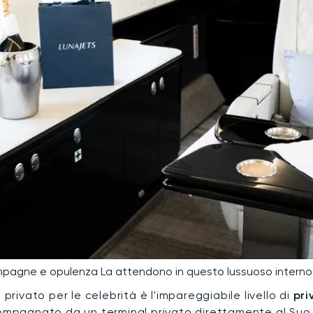
agne e opulenza La attendono in questo lussuoso interno 
privato per le celebrità è l'impareggiabile livello di
pri
mpagnato da un terminal privato direttamente al Suo j