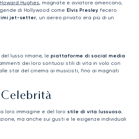
Howard Hughes
, magnate e aviatore americano,
 leggende di Hollywood come
Elvis Presley
fecero
rimi jet-setter
, un aereo privato era più di un
 del lusso rimane, le
piattaforme di social media
enti dei loro sontuosi stili di vita in volo con
lle star del cinema ai musicisti, fino ai magnati
 Celebrità
lla loro immagine e del loro
stile di vita lussuoso
.
azione, ma anche sui gusti e le esigenze individuali