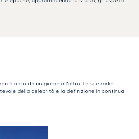
o le epoche, approfondendo lo sfarzo, gli aspetti
 non è nato da un giorno all'altro. Le sue radici
evole della celebrità e la definizione in continua