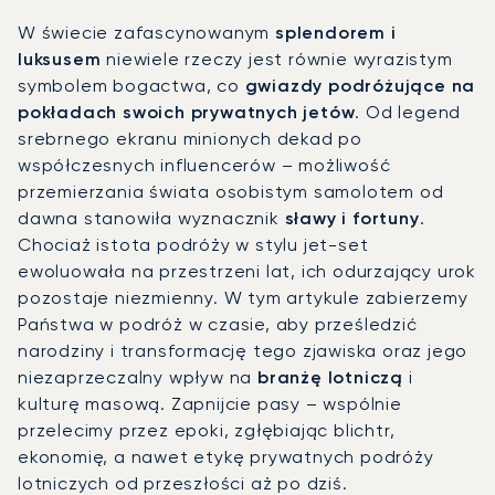
W świecie zafascynowanym
splendorem i
luksusem
niewiele rzeczy jest równie wyrazistym
symbolem bogactwa, co
gwiazdy podróżujące na
pokładach swoich prywatnych jetów
. Od legend
srebrnego ekranu minionych dekad po
współczesnych influencerów – możliwość
przemierzania świata osobistym samolotem od
dawna stanowiła wyznacznik
sławy i fortuny
.
Chociaż istota podróży w stylu jet-set
ewoluowała na przestrzeni lat, ich odurzający urok
pozostaje niezmienny. W tym artykule zabierzemy
Państwa w podróż w czasie, aby prześledzić
narodziny i transformację tego zjawiska oraz jego
niezaprzeczalny wpływ na
branżę lotniczą
i
kulturę masową. Zapnijcie pasy – wspólnie
przelecimy przez epoki, zgłębiając blichtr,
ekonomię, a nawet etykę prywatnych podróży
lotniczych od przeszłości aż po dziś.