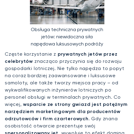
Obsługa techniczna prywatnych
jetów: niewidoczna siła
napędowa luksusowych podróży
Częste korzystanie z
prywatnych jetów przez
celebrytów
znacząco przyczynia się do rozwoju
gospodarki lotniczej. Nie tylko napędza to popyt
na coraz bardziej zaawansowane i luksusowe
samoloty, ale także tworzy miejsca pracy – od
wykwalifikowanych inżynierów lotniczych po
personel obsługi w terminalach prywatnych. Co
więcej,
wsparcie ze strony gwiazd jest potężnym
narzędziem marketingowym dla producentów
odrzutowców i firm czarterowych
. Gdy znana
osobistość otwarcie prezentuje swój
spersonalizowany jet
, wywołuje to efekt domina,