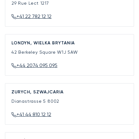
29 Rue Lect
1217
+41 22 782 12 12
LONDYN, WIELKA BRYTANIA
42 Berkeley Square
W1J 5AW
+44 2074 095 095
ZURYCH, SZWAJCARIA
Dianastrasse 5
8002
+41 44 810 12 12