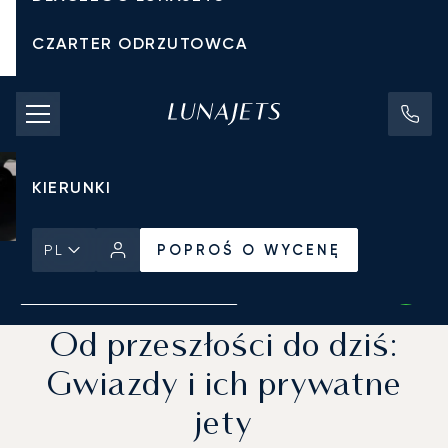
CZARTER ODRZUTOWCA
KOSZTY CZARTERU
PRYWATNE ODRZUTOWCE
KIERUNKI
POPROŚ O WYCENĘ
PL
Strona Główna
Wiadomości i Perspektywy
POPROŚ O WYCENĘ
Od przeszłości do dziś:
Gwiazdy i ich prywatne
jety