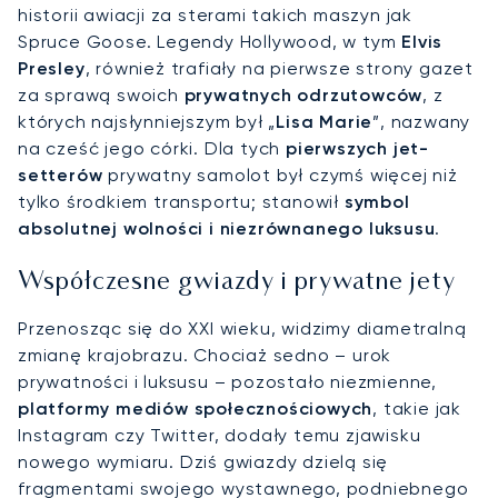
historii awiacji za sterami takich maszyn jak
Spruce Goose. Legendy Hollywood, w tym
Elvis
Presley
, również trafiały na pierwsze strony gazet
za sprawą swoich
prywatnych odrzutowców
, z
których najsłynniejszym był „
Lisa Marie
”, nazwany
na cześć jego córki. Dla tych
pierwszych jet-
setterów
prywatny samolot był czymś więcej niż
tylko środkiem transportu; stanowił
symbol
absolutnej wolności i niezrównanego luksusu
.
Współczesne gwiazdy i prywatne jety
Przenosząc się do XXI wieku, widzimy diametralną
zmianę krajobrazu. Chociaż sedno – urok
prywatności i luksusu – pozostało niezmienne,
platformy mediów społecznościowych
, takie jak
Instagram czy Twitter, dodały temu zjawisku
nowego wymiaru. Dziś gwiazdy dzielą się
fragmentami swojego wystawnego, podniebnego