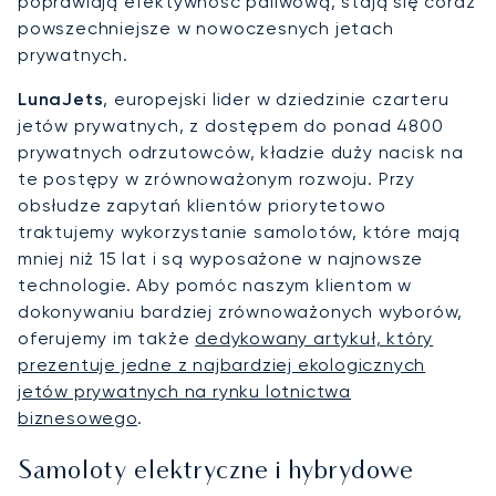
poprawiają efektywność paliwową, stają się coraz
powszechniejsze w nowoczesnych jetach
prywatnych.
LunaJets
, europejski lider w dziedzinie czarteru
jetów prywatnych, z dostępem do ponad 4800
prywatnych odrzutowców, kładzie duży nacisk na
te postępy w zrównoważonym rozwoju. Przy
obsłudze zapytań klientów priorytetowo
traktujemy wykorzystanie samolotów, które mają
mniej niż 15 lat i są wyposażone w najnowsze
technologie. Aby pomóc naszym klientom w
dokonywaniu bardziej zrównoważonych wyborów,
oferujemy im także
dedykowany artykuł, który
prezentuje jedne z najbardziej ekologicznych
jetów prywatnych na rynku lotnictwa
biznesowego
.
Samoloty elektryczne i hybrydowe