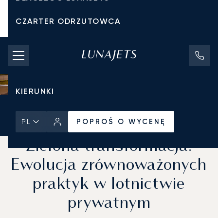
CZARTER ODRZUTOWCA
KOSZTY CZARTERU
PRYWATNE ODRZUTOWCE
KIERUNKI
Strona Główna
Wiadomości i Perspektywy
POPROŚ O WYCENĘ
POPROŚ O WYCENĘ
PL
Zielona transformacja:
Ewolucja zrównoważonych
praktyk w lotnictwie
prywatnym