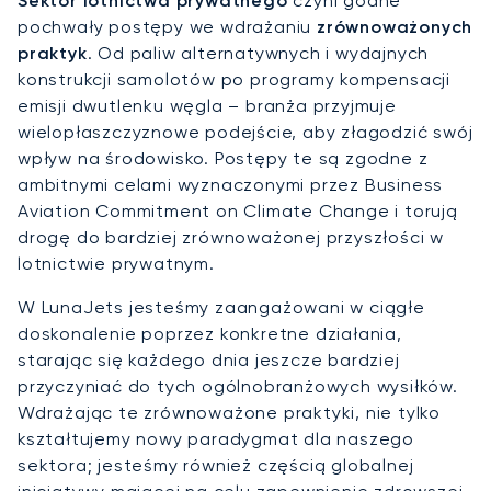
Sektor lotnictwa prywatnego
czyni godne
pochwały postępy we wdrażaniu
zrównoważonych
praktyk
. Od paliw alternatywnych i wydajnych
konstrukcji samolotów po programy kompensacji
emisji dwutlenku węgla – branża przyjmuje
wielopłaszczyznowe podejście, aby złagodzić swój
wpływ na środowisko. Postępy te są zgodne z
ambitnymi celami wyznaczonymi przez Business
Aviation Commitment on Climate Change i torują
drogę do bardziej zrównoważonej przyszłości w
lotnictwie prywatnym.
W LunaJets jesteśmy zaangażowani w ciągłe
doskonalenie poprzez konkretne działania,
starając się każdego dnia jeszcze bardziej
przyczyniać do tych ogólnobranżowych wysiłków.
Wdrażając te zrównoważone praktyki, nie tylko
kształtujemy nowy paradygmat dla naszego
sektora; jesteśmy również częścią globalnej