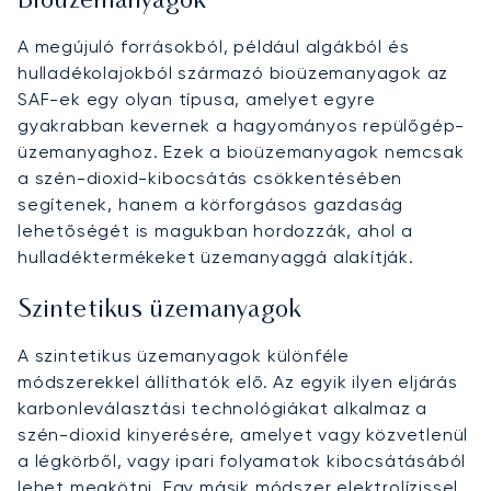
Bioüzemanyagok
A megújuló forrásokból, például algákból és
hulladékolajokból származó bioüzemanyagok az
SAF-ek egy olyan típusa, amelyet egyre
gyakrabban kevernek a hagyományos repülőgép-
üzemanyaghoz. Ezek a bioüzemanyagok nemcsak
a szén-dioxid-kibocsátás csökkentésében
segítenek, hanem a körforgásos gazdaság
lehetőségét is magukban hordozzák, ahol a
hulladéktermékeket üzemanyaggá alakítják.
Szintetikus üzemanyagok
A szintetikus üzemanyagok különféle
módszerekkel állíthatók elő. Az egyik ilyen eljárás
karbonleválasztási technológiákat alkalmaz a
szén-dioxid kinyerésére, amelyet vagy közvetlenül
a légkörből, vagy ipari folyamatok kibocsátásából
lehet megkötni. Egy másik módszer elektrolízissel