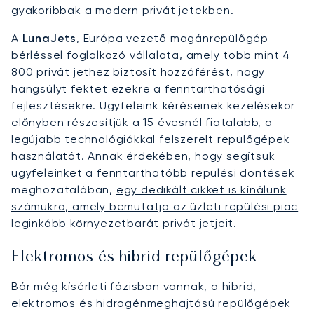
gyakoribbak a modern privát jetekben.
A
LunaJets
, Európa vezető magánrepülőgép
bérléssel foglalkozó vállalata, amely több mint 4
800 privát jethez biztosít hozzáférést, nagy
hangsúlyt fektet ezekre a fenntarthatósági
fejlesztésekre. Ügyfeleink kéréseinek kezelésekor
előnyben részesítjük a 15 évesnél fiatalabb, a
legújabb technológiákkal felszerelt repülőgépek
használatát. Annak érdekében, hogy segítsük
ügyfeleinket a fenntarthatóbb repülési döntések
meghozatalában,
egy dedikált cikket is kínálunk
számukra, amely bemutatja az üzleti repülési piac
leginkább környezetbarát privát jetjeit
.
Elektromos és hibrid repülőgépek
Bár még kísérleti fázisban vannak, a hibrid,
elektromos és hidrogénmeghajtású repülőgépek