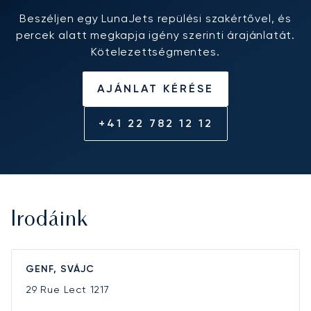
Beszéljen egy LunaJets repülési szakértővel, és
percek alatt megkapja igény szerinti árajánlatát.
Kötelezettségmentes.
AJÁNLAT KÉRÉSE
+41 22 782 12 12
Irodáink
GENF, SVÁJC
29 Rue Lect
1217