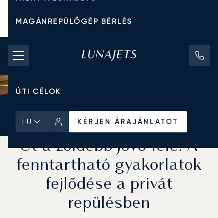
MAGÁNREPÜLŐGÉP BÉRLÉS
CHARTER ÁRAK
MAGÁNREPÜLŐGÉPEK
ÚTI CÉLOK
Kezdőlap
Hírek és Betekintés
KÉRJEN ÁRAJÁNLATOT
KÉRJEN ÁRAJÁNLATOT
HU
Út a zöldebb jövő felé: A
fenntartható gyakorlatok
fejlődése a privát
repülésben