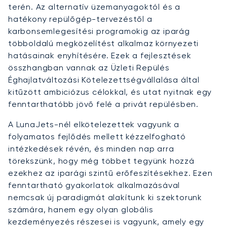
terén. Az alternatív üzemanyagoktól és a
hatékony repülőgép-tervezéstől a
karbonsemlegesítési programokig az iparág
többoldalú megközelítést alkalmaz környezeti
hatásainak enyhítésére. Ezek a fejlesztések
összhangban vannak az Üzleti Repülés
Éghajlatváltozási Kötelezettségvállalása által
kitűzött ambiciózus célokkal, és utat nyitnak egy
fenntarthatóbb jövő felé a privát repülésben.
A LunaJets-nél elkötelezettek vagyunk a
folyamatos fejlődés mellett kézzelfogható
intézkedések révén, és minden nap arra
törekszünk, hogy még többet tegyünk hozzá
ezekhez az iparági szintű erőfeszítésekhez. Ezen
fenntartható gyakorlatok alkalmazásával
nemcsak új paradigmát alakítunk ki szektorunk
számára, hanem egy olyan globális
kezdeményezés részesei is vagyunk, amely egy