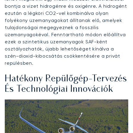
bontja a vizet hidrogénre és oxigénre. A hidrogént
ezután a légköri CO2-vel kombinálva olyan
folyékony üzemanyagokat állítanak elő, amelyek
tulajdonságai megegyeznek a fosszilis
üzemanyagokéval. Fenntartható módon előállítva
ezek a szintetikus üzemanyagok SAF-ként
osztályozhatók, újabb lehetőséget kínálva a
szén-dioxid-kibocsátás csökkentésére a privát
repülésben.
Hatékony Repülőgép-Tervezés
És Technológiai Innovációk