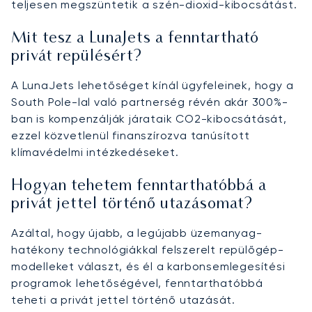
teljesen megszüntetik a szén-dioxid-kibocsátást.
Mit tesz a LunaJets a fenntartható
privát repülésért?
A LunaJets lehetőséget kínál ügyfeleinek, hogy a
South Pole-lal való partnerség révén akár 300%-
ban is kompenzálják járataik CO2-kibocsátását,
ezzel közvetlenül finanszírozva tanúsított
klímavédelmi intézkedéseket.
Hogyan tehetem fenntarthatóbbá a
privát jettel történő utazásomat?
Azáltal, hogy újabb, a legújabb üzemanyag-
hatékony technológiákkal felszerelt repülőgép-
modelleket választ, és él a karbonsemlegesítési
programok lehetőségével, fenntarthatóbbá
teheti a privát jettel történő utazását.