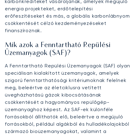
karbonkrediteket vásároljanak, amelyek megújuló
energia projekteket, erdőtelepítési
erőfeszítéseket és más, a globális karbonlábnyom
csökkentését célzó kezdeményezéseket
finanszíroznak.
Mik azok a Fenntartható Repülési
Üzemanyagok (SAF)?
A Fenntartható Repülési Üzemanyagok (SAF) olyan
speciálisan kialakított üzemanyagok, amelyek
szigorú fenntarthatósági kritériumoknak felelnek
meg, beleértve az életciklusra vetített
üvegházhatású gázok kibocsátásának
csökkentését a hagyományos repülőgép-
üzemanyaghoz képest. Az SAF-ek különféle
forrásokból állíthatók elő, beleértve a megújuló
forrásokból, például algákból és hulladékolajokból
származó bioüzemanyagokat, valamint a