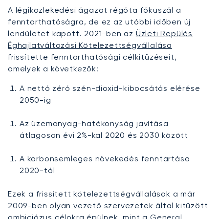
A légiközlekedési ágazat régóta fókuszál a
fenntarthatóságra, de ez az utóbbi időben új
lendületet kapott. 2021-ben az
Üzleti Repülés
Éghajlatváltozási Kötelezettségvállalása
frissítette fenntarthatósági célkitűzéseit,
amelyek a következők:
A nettó zéró szén-dioxid-kibocsátás elérése
2050-ig
Az üzemanyag-hatékonyság javítása
átlagosan évi 2%-kal 2020 és 2030 között
A karbonsemleges növekedés fenntartása
2020-tól
Ezek a frissített kötelezettségvállalások a már
2009-ben olyan vezető szervezetek által kitűzött
ambiciózus célokra épülnek, mint a
General