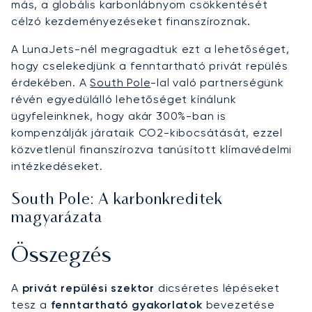
más, a globális karbonlábnyom csökkentését
célzó kezdeményezéseket finanszíroznak.
A LunaJets-nél megragadtuk ezt a lehetőséget,
hogy cselekedjünk a fenntartható privát repülés
érdekében. A
South Pole
-lal való partnerségünk
révén egyedülálló lehetőséget kínálunk
ügyfeleinknek, hogy akár 300%-ban is
kompenzálják járataik CO2-kibocsátását, ezzel
közvetlenül finanszírozva tanúsított klímavédelmi
intézkedéseket.
South Pole: A karbonkreditek
magyarázata
Összegzés
A
privát repülési szektor
dicséretes lépéseket
tesz a
fenntartható gyakorlatok
bevezetése