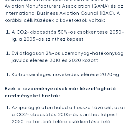
Aviation Manufacturers Association
(GAMA) és az
International Business Aviation Council
(IBAC). A
korábbi célkitűzések a következők voltak:
A CO2-kibocsátás 50%-os csökkentése 2050-
ig, a 2005-ös szinthez képest
Évi átlagosan 2%-os üzemanyag-hatékonysági
javulás elérése 2010 és 2020 között
Karbonsemleges növekedés elérése 2020-ig
Ezek a kezdeményezések már kézzelfogható
eredményeket hoztak:
Az iparág jó úton halad a hosszú távú cél, azaz
a CO2-kibocsátás 2005-ös szinthez képest
2050-re történő felére csökkentése felé