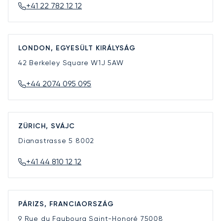
+41 22 782 12 12
LONDON, EGYESÜLT KIRÁLYSÁG
42 Berkeley Square
W1J 5AW
+44 2074 095 095
ZÜRICH, SVÁJC
Dianastrasse 5
8002
+41 44 810 12 12
PÁRIZS, FRANCIAORSZÁG
9 Rue du Faubourg Saint-Honoré
75008