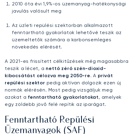
2010 óta évi 1,9%-os üzemanyag-hatékonysági
javulás valósult meg
Az üzleti repülési szektorban alkalmazott
fenntartható gyakorlatok lehetővé teszik az
üzemeltetők számára a karbonsemleges
növekedés elérését.
A 2021-es frissített célkitűzések még magasabbra
teszik a lécet, a
nettó zéró szén-dioxid-
kibocsátást célozva meg 2050-re
. A
privát
repülési szektor
pedig aktívan dolgozik ezen új
normák elérésén. Most pedig vizsgáljuk meg
azokat a
fenntartható gyakorlatokat
, amelyek
egy zöldebb jövő felé repítik az iparágat.
Fenntartható Repülési
Üzemanyagok (SAF)