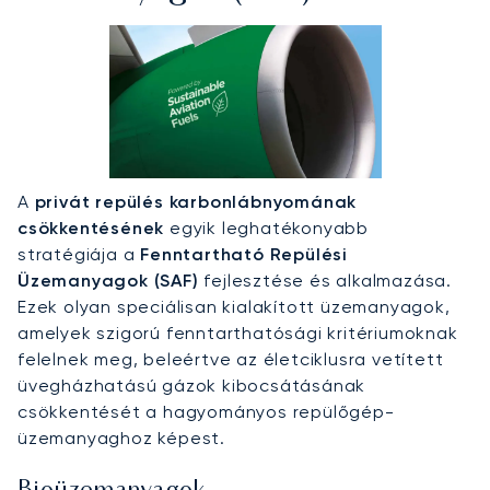
A
privát repülés karbonlábnyomának
csökkentésének
egyik leghatékonyabb
stratégiája a
Fenntartható Repülési
Üzemanyagok (SAF)
fejlesztése és alkalmazása.
Ezek olyan speciálisan kialakított üzemanyagok,
amelyek szigorú fenntarthatósági kritériumoknak
felelnek meg, beleértve az életciklusra vetített
üvegházhatású gázok kibocsátásának
csökkentését a hagyományos repülőgép-
üzemanyaghoz képest.