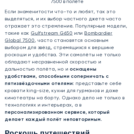
7500 в полёте
Если знаменитости что-то и любят, так это
выделяться, и их выбор частного джета часто
отражает это стремление. Популярные модели,
такие как
Gulfstream G650
или
Bombardier
Global 7500
, часто становятся основным
выбором для звёзд, стремящихся к вершине
роскоши и удобства. Эти самолёты не только
обладают несравненной скоростью и
дальностью полёта, но и
оснащены
удобствами, способными соперничать с
пятизвёздочными отелями
: представьте себе
кровати king-size, кухни для гурманов и даже
кинотеатры на борту. Однако дело не только в
технологиях и интерьерах, а в
персонализированном сервисе, который
делает каждый полёт неповторимым
.
Роскошь путешествий