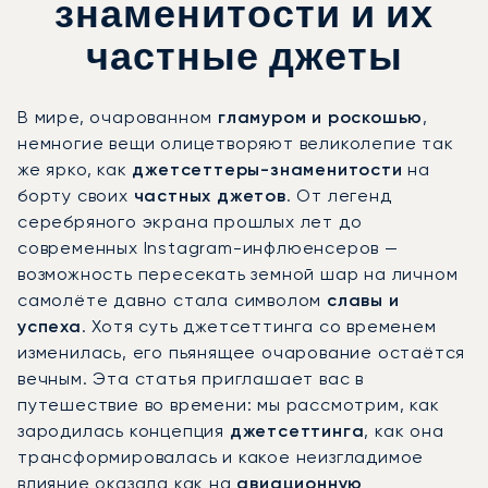
знаменитости и их
частные джеты
В мире, очарованном
гламуром и роскошью
,
немногие вещи олицетворяют великолепие так
же ярко, как
джетсеттеры-знаменитости
на
борту своих
частных джетов
. От легенд
серебряного экрана прошлых лет до
современных Instagram-инфлюенсеров —
возможность пересекать земной шар на личном
самолёте давно стала символом
славы и
успеха
. Хотя суть джетсеттинга со временем
изменилась, его пьянящее очарование остаётся
вечным. Эта статья приглашает вас в
путешествие во времени: мы рассмотрим, как
зародилась концепция
джетсеттинга
, как она
трансформировалась и какое неизгладимое
влияние оказала как на
авиационную