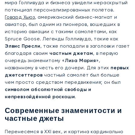
мира Голливуда и бизнеса увидели нераскрытый
потенциал персонализированных полётов.
Говард Хьюз
, американский бизнес-магнат и
авиатор, был одним из пионеров, вошедших в
историю авиации с такими самолётами, как
Spruce Goose. Легенды Голливуда, такие как
Элвис Пресли
, также попадали в заголовки газет
благодаря своим
частным джетам
, в первую
очередь знаменитому «
Лиза Мария
»,
названному в честь его дочери. Для этих
первых
джетсеттеров
частный самолёт был больше
чем просто средством передвижения; он был
символом абсолютной свободы и
непревзойдённой роскоши
.
Современные знаменитости и
частные джеты
Перенесёмся в XXI век, и картина кардинально