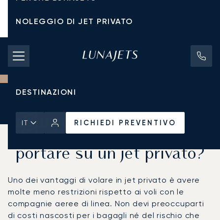
NOLEGGIO DI JET PRIVATO
TARIFFE DI NOLEGGIO
JET PRIVATI
DESTINAZIONI
Pagina Iniziale
Notizie e Approfondimenti
RICHIEDI PREVENTIVO
RICHIEDI PREVENTIVO
IT
Quanti bagagli si possono
portare su un jet privato?
Uno dei vantaggi di volare in jet privato è avere
molte meno restrizioni rispetto ai voli con le
compagnie aeree di linea. Non devi preoccuparti
di costi nascosti per i bagagli né del rischio che