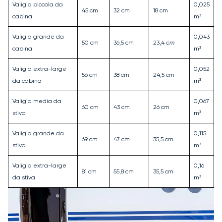
Valigia piccola da
0,025
45 cm
32 cm
18 cm
cabina
m³
Valigia grande da
0,043
50 cm
36,5 cm
23,4
cm
cabina
m³
Valigia extra-large
0,052
56 cm
38 cm
24,5 cm
da cabina
m³
Valigia media da
0,067
60 cm
43 cm
26 cm
stiva
m³
Valigia grande da
0,115
69 cm
47 cm
35,5 cm
stiva
m³
Valigia extra-large
0,16
81 cm
55,8 cm
35,5 cm
da stiva
m³