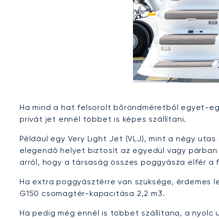
Ha mind a hat felsorolt bőröndméretből egyet-eg
privát jet ennél többet is képes szállítani.
Például egy Very Light Jet (VLJ), mint a négy uta
elegendő helyet biztosít az egyedül vagy párban
arról, hogy a társaság összes poggyásza elfér a 
Ha extra poggyásztérre van szüksége, érdemes le
G150 csomagtér-kapacitása 2,2 m3.
Ha pedig még ennél is többet szállítana, a nyolc