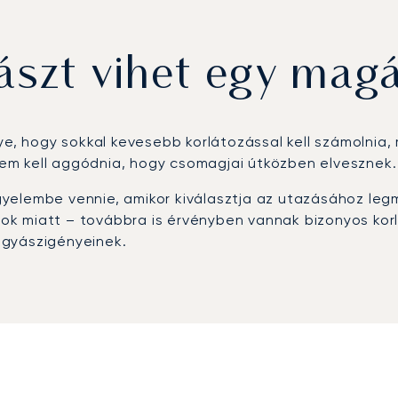
szt vihet egy mag
ye, hogy sokkal kevesebb korlátozással kell számolnia,
 sem kell aggódnia, hogy csomagjai útközben elvesznek.
gyelembe vennie, amikor kiválasztja az utazásához l
ások miatt – továbbra is érvényben vannak bizonyos kor
ggyászigényeinek.