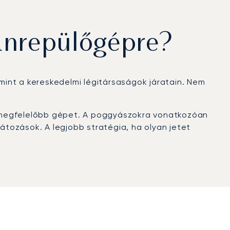
ánrepülőgépre?
 mint a kereskedelmi légitársaságok járatain. Nem
egmegfelelőbb gépet. A poggyászokra vonatkozóan
látozások. A legjobb stratégia, ha olyan jetet