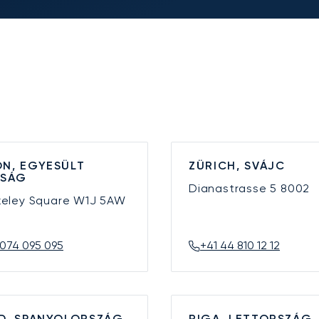
N, EGYESÜLT
ZÜRICH, SVÁJC
YSÁG
Dianastrasse 5
8002
keley Square
W1J 5AW
074 095 095
+41 44 810 12 12
D, SPANYOLORSZÁG
RIGA, LETTORSZÁG