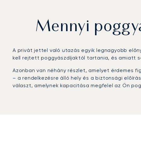
Mennyi poggyá
A privát jettel való utazás egyik legnagyobb előn
kell rejtett poggyászdíjaktól tartania, és amiatt
Azonban van néhány részlet, amelyet érdemes fi
– a rendelkezésre álló hely és a biztonsági előír
választ, amelynek kapacitása megfelel az Ön po