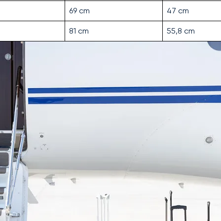
69 cm
47 cm
81 cm
55,8 cm