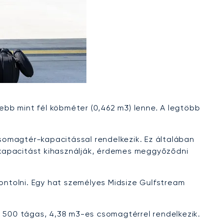
bb mint fél köbméter (0,462 m3) lenne. A legtöbb
csomagtér-kapacitással rendelkezik. Ez általában
skapacitást kihasználják, érdemes meggyőződni
ntolni. Egy hat személyes Midsize Gulfstream
r 500 tágas, 4,38 m3-es csomagtérrel rendelkezik.