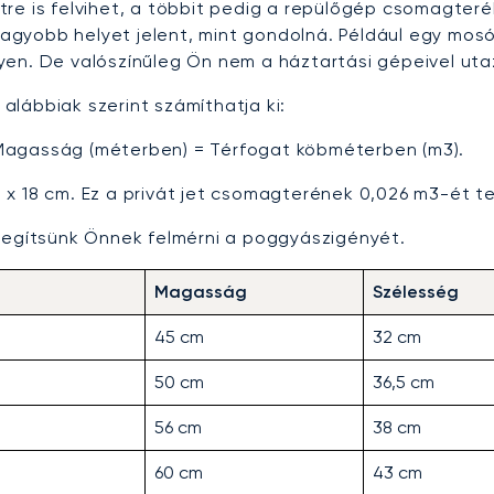
tre is felvihet, a többit pedig a repülőgép csomagter
gyobb helyet jelent, mint gondolná. Például egy mosó
en. De valószínűleg Ön nem a háztartási gépeivel utaz
lábbiak szerint számíthatja ki:
Magasság (méterben) = Térfogat köbméterben (m3).
x 18 cm. Ez a privát jet csomagterének 0,026 m3-ét tes
 segítsünk Önnek felmérni a poggyászigényét.
Magasság
Szélesség
45 cm
32 cm
50 cm
36,5 cm
56 cm
38 cm
60 cm
43 cm