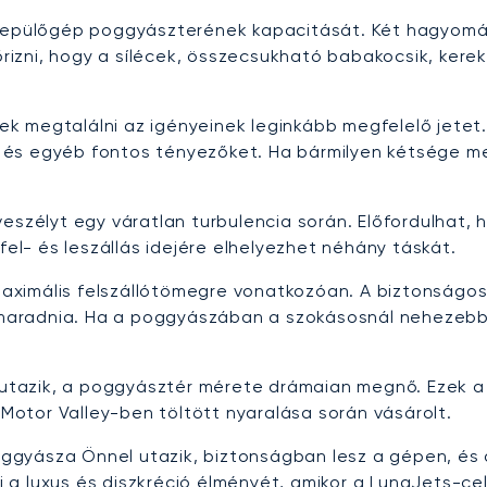
 repülőgép poggyászterének kapacitását. Két hagyomá
nőrizni, hogy a sílécek, összecsukható babakocsik, ker
k megtalálni az igényeinek leginkább megfelelő jetet
és egyéb fontos tényezőket. Ha bármilyen kétsége merü
eszélyt egy váratlan turbulencia során. Előfordulhat, 
fel- és leszállás idejére elhelyezhet néhány táskát.
aximális felszállótömegre vonatkozóan. A biztonság
l maradnia. Ha a poggyászában a szokásosnál nehezebb 
n utazik, a poggyásztér mérete drámaian megnő. Ezek a
 Motor Valley-ben töltött nyaralása során vásárolt.
poggyásza Önnel utazik, biztonságban lesz a gépen, és a
a luxus és diszkréció élményét, amikor a LunaJets-cel