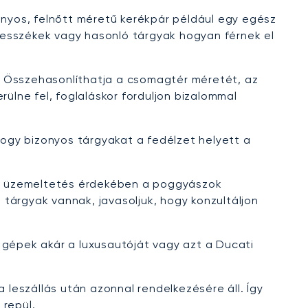
nyos, felnőtt méretű kerékpár például egy egész
ekesszékek vagy hasonló tárgyak hogyan férnek el
. Összehasonlíthatja a csomagtér méretét, az
lne fel, foglaláskor forduljon bizalommal
hogy bizonyos tárgyakat a fedélzet helyett a
os üzemeltetés érdekében a poggyászok
tárgyak vannak, javasoljuk, hogy konzultáljon
 gépek akár a luxusautóját vagy azt a Ducati
 leszállás után azonnal rendelkezésére áll. Így
 repül.