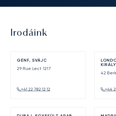
Irodáink
GENF, SVÁJC
LONDO
KIRÁL
29 Rue Lect
1217
42 Ber
+41 22 782 12 12
+44 2
DUBAJ, EGYESÜLT ARAB
MADRI