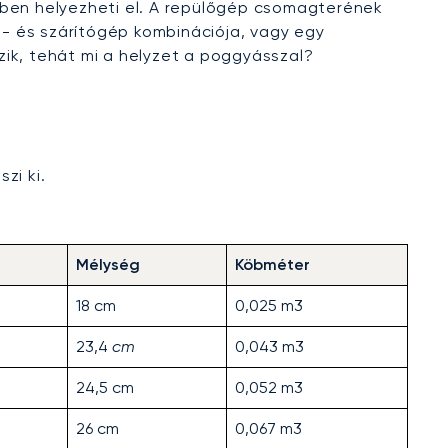
ében helyezheti el. A repülőgép csomagterének
- és szárítógép kombinációja, vagy egy
ik, tehát mi a helyzet a poggyásszal?
zi ki.
Mélység
Köbméter
18 cm
0,025 m3
23,4
cm
0,043 m3
24,5 cm
0,052 m3
26 cm
0,067 m3