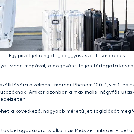
Egy privát jet rengeteg poggyász szállítására képes
yet vinne magával, a poggyász teljes térfogata kevese
s szállítására alkalmas Embraer Phenom 100, 1,5 m3-es 
 utazóknak. Amikor azonban a maximális, négyfős uta
fedélzeten.
het a következő, nagyobb méretű jet foglalását megfo
 utas befogadására is alkalmas Midsize Embraer Praeto