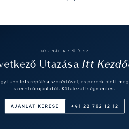
KÉSZEN ÁLL A REPÜLÉSRE?
Itt Kezdő
vetkező Utazása
egy LunaJets repülési szakértővel, és percek alatt meg
szerinti árajánlatát. Kötelezettségmentes.
AJÁNLAT KÉRÉSE
+41 22 782 12 12