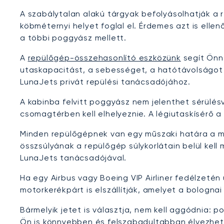
A szabálytalan alakú tárgyak befolyásolhatják a
köbméternyi helyet foglal el. Érdemes azt is elle
a többi poggyász mellett.
A
repülőgép-összehasonlító eszközünk
segít Önne
utaskapacitást, a sebességet, a hatótávolságot 
LunaJets privát repülési tanácsadójához.
A kabinba felvitt poggyász nem jelenthet sérülésv
csomagtérben kell elhelyeznie. A légiutaskísérő a 
Minden repülőgépnek van egy műszaki határa a m
összsúlyának a repülőgép súlykorlátain belül kel
LunaJets tanácsadójával.
Ha egy Airbus vagy Boeing VIP Airliner fedélzeté
motorkerékpárt is elszállítják, amelyet a bolognai
Bármelyik jetet is választja, nem kell aggódnia: 
Ön is könnyebben és felszabadultabban élvezheti 