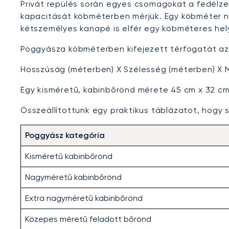
Privát repülés során egyes csomagokat a fedélze
kapacitását köbméterben mérjük. Egy köbméter na
kétszemélyes kanapé is elfér egy köbméteres hely
Poggyásza köbméterben kifejezett térfogatát az a
Hosszúság (méterben) X Szélesség (méterben) X 
Egy kisméretű, kabinbőrönd mérete 45 cm x 32 cm 
Összeállítottunk egy praktikus táblázatot, hogy
Poggyász kategória
Kisméretű kabinbőrönd
Nagyméretű kabinbőrönd
Extra nagyméretű kabinbőrönd
Közepes méretű feladott bőrönd