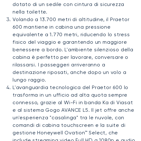
dotato di un sedile con cintura di sicurezza
nella toilette.
Volando a 13.700 metri di altitudine, il Praetor
600 mantiene in cabina una pressione
equivalente a 1.770 metri, riducendo lo stress
fisico del viaggio e garantendo un maggiore
benessere a bordo. L'ambiente silenzioso della
cabina è perfetto per lavorare, conversare o
rilassarsi. I passeggeri arriveranno a
destinazione riposati, anche dopo un volo a
lungo raggio.
L'avanguardia tecnologica del Praetor 600 lo
trasforma in un ufficio ad alta quota sempre
connesso, grazie al Wi-Fi in banda Ka di Viasat
e al sistema Gogo AVANCE L5. Il jet offre anche
un'esperienza "casalinga" tra le nuvole, con
comandi di cabina touchscreen e la suite di
gestione Honeywell Ovation™ Select, che
include streaming video Full HD a 1080p e audio