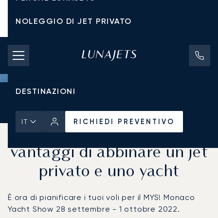
NOLEGGIO DI JET PRIVATO
TARIFFE DI NOLEGGIO
JET PRIVATI
DESTINAZIONI
Pagina Iniziale
Notizie e Approfondimenti
RICHIEDI PREVENTIVO
RICHIEDI PREVENTIVO
IT
Terra, mare e cielo: i
vantaggi di abbinare un jet
privato e uno yacht
È ora di pianificare i tuoi voli per il MYS! Monaco
Yacht Show 28 settembre - 1 ottobre 2022.