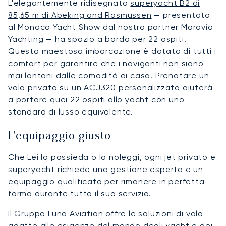
L'elegantemente ridisegnato
superyacht B2 di
85,65 m di Abeking and Rasmussen
— presentato
al Monaco Yacht Show dal nostro partner Moravia
Yachting — ha spazio a bordo per 22 ospiti.
Questa maestosa imbarcazione è dotata di tutti i
comfort per garantire che i naviganti non siano
mai lontani dalle comodità di casa. Prenotare un
volo privato su un ACJ320 personalizzato aiuterà
a portare quei 22 ospiti
allo yacht con uno
standard di lusso equivalente.
L'equipaggio giusto
Che Lei lo possieda o lo noleggi, ogni jet privato e
superyacht richiede una gestione esperta e un
equipaggio qualificato per rimanere in perfetta
forma durante tutto il suo servizio.
Il Gruppo Luna Aviation offre le soluzioni di volo
adatte alle esigenze del mondo degli yacht e dei