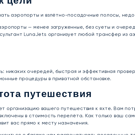
к цели
вать аэропорты и взлётно-посадочные полосы, недо
аэропорты — менее загруженные, без суеты и очере
сультант LunaJets организует любой трансфер из а
: никаких очередей, быстрая и эффективная провер
онные процедуры в приватной обстановке.
тота путешествия
т организацию вашего путешествия к яхте. Вам пот
включены в стоимость перелёта. Как только ваш са
авит вас прямо к месту назначения.
коиться о багаже или распечатывать посадочные та