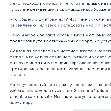
Лето подходит к концу, и те, кто не привык ид
плавучие резиденции, поражающие воображение
Что общего у джетов и яхт? Частные самолёты 
стремлению человека исследовать мир и пресл
Небо и море бросают особый вызов и открывают
предлагая путешественникам комфорт, не усту
Совмещая перелёты на частном джете и морские
сказал, что нельзя совмещать бизнес и удоволь
бы точке мира ни была пришвартована ваша яхт
кратчайшие сроки попасть из зала заседаний 
полосы.
Арендуя частный джет для путешествия к вашей
избежав задержек и суеты, свойственной обычн
ещё ближе к палубе. Мы также регулярно орган
всему миру.