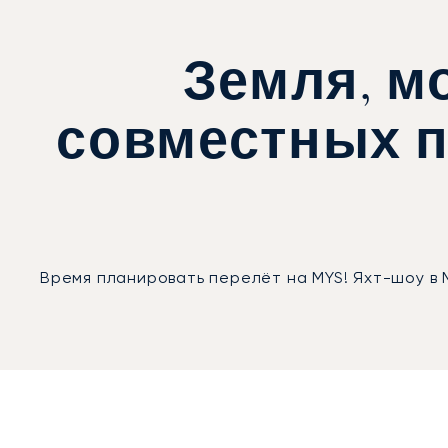
Земля, м
совместных п
Время планировать перелёт на MYS! Яхт-шоу в М