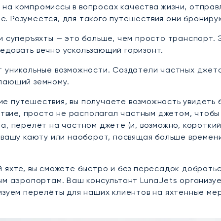
ти на компромиссы в вопросах качества жизни, отправ
. Разумеется, для такого путешествия они брониру
и суперъяхты — это больше, чем просто транспорт.
едовать вечно ускользающий горизонт.
 уникальные возможности. Создатели частных джетов
пающий земному.
 путешествия, вы получаете возможность увидеть бо
ствие, просто не располагал частным джетом, чтобы 
а, перелёт на частном джете (и, возможно, короткий
в вашу каюту или наоборот, посвящая больше времен
 яхте, вы сможете быстро и без пересадок добрать
ым аэропортам. Ваш консультант LunaJets организу
изуем перелёты для наших клиентов на яхтенные ме