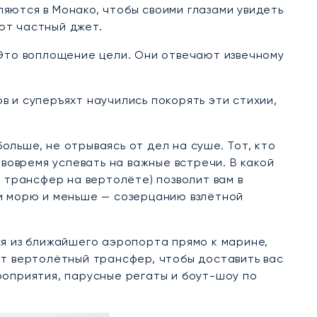
ляются в Монако, чтобы своими глазами увидеть
ют частный джет.
 Это воплощение цели. Они отвечают извечному
 и суперъяхт научились покорять эти стихии,
льше, не отрываясь от дел на суше. Тот, кто
вовремя успевать на важные встречи. В какой
 трансфер на вертолёте) позволит вам в
и морю и меньше — созерцанию взлётной
ся из ближайшего аэропорта прямо к марине,
ет вертолётный трансфер, чтобы доставить вас
роприятия, парусные регаты и боут-шоу по