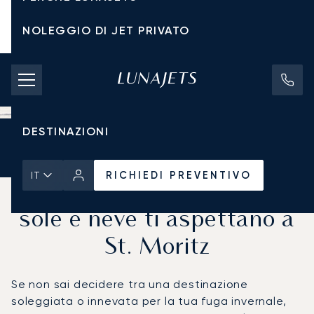
NOLEGGIO DI JET PRIVATO
TARIFFE DI NOLEGGIO
JET PRIVATI
DESTINAZIONI
Pagina Iniziale
Notizie e Approfondimenti
RICHIEDI PREVENTIVO
RICHIEDI PREVENTIVO
IT
La fuga invernale perfetta:
sole e neve ti aspettano a
St. Moritz
Se non sai decidere tra una destinazione
soleggiata o innevata per la tua fuga invernale,