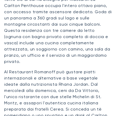
Carlton Penthouse occupa l'intero ottavo piano,
con accesso tramite ascensore dedicato. Goda di
un panorama a 360 gradi sul lago e sulle
montagne circostanti dai suoi cinque balconi.
Questa residenza con tre camere da letto
(ognuna con bagno privato completo di doccia e
vasca) include una cucina completamente
attrezzata, un soggiorno con camino, una sala da
pranzo, un ufficio e il servizio di un maggiordomo
privato.
Al Restaurant Romanoff può gustare piatti
internazionali e alternative a base vegetale
ideate dalla nutrizionista Rhana Jordan. Dal
mercoledì alla domenica, ceni da Da Vittorio,
l'unico ristorante con due stelle Michelin di St.
Moritz, e assapori l'autentica cucina italiana
preparata dai fratelli Cerea. Si conceda un tè
pomeridiano o uno spuntino e un drink al Carlton