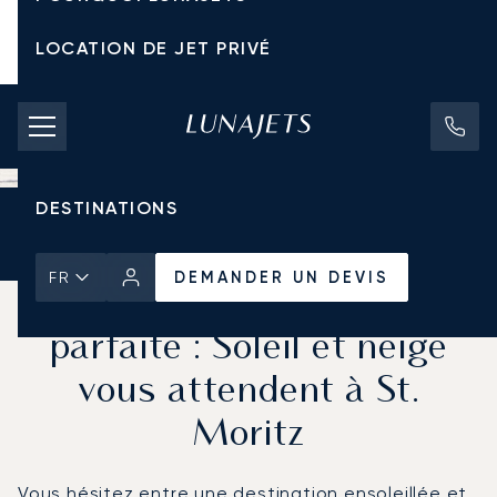
LOCATION DE JET PRIVÉ
TARIFS D'AFFRÈTEMENT
JETS PRIVÉS
DESTINATIONS
Accueil
Actualités et Perspectives
DEMANDER UN DEVIS
DEMANDER UN DEVIS
FR
L'escapade hivernale
parfaite : Soleil et neige
vous attendent à St.
Moritz
Vous hésitez entre une destination ensoleillée et