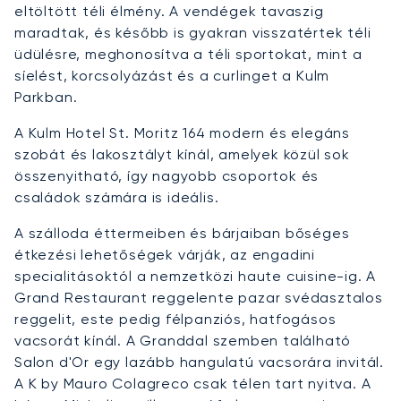
eltöltött téli élmény. A vendégek tavaszig
maradtak, és később is gyakran visszatértek téli
üdülésre, meghonosítva a téli sportokat, mint a
síelést, korcsolyázást és a curlinget a Kulm
Parkban.
A Kulm Hotel St. Moritz 164 modern és elegáns
szobát és lakosztályt kínál, amelyek közül sok
összenyitható, így nagyobb csoportok és
családok számára is ideális.
A szálloda éttermeiben és bárjaiban bőséges
étkezési lehetőségek várják, az engadini
specialitásoktól a nemzetközi haute cuisine-ig. A
Grand Restaurant reggelente pazar svédasztalos
reggelit, este pedig félpanziós, hatfogásos
vacsorát kínál. A Granddal szemben található
Salon d'Or egy lazább hangulatú vacsorára invitál.
A K by Mauro Colagreco csak télen tart nyitva. A