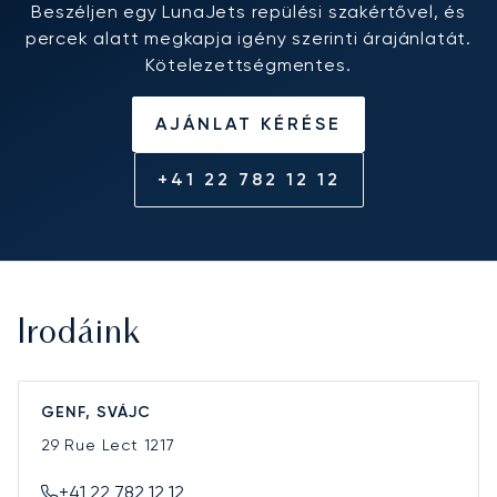
Beszéljen egy LunaJets repülési szakértővel, és
percek alatt megkapja igény szerinti árajánlatát.
Kötelezettségmentes.
AJÁNLAT KÉRÉSE
+41 22 782 12 12
Irodáink
GENF, SVÁJC
29 Rue Lect
1217
+41 22 782 12 12