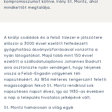
kompromisszumot kötnie. Irány St. Moritz, ahol
mindkettőt megtalálja.
A királyi családok és a felső tízezer e játszótere
először a 3000 évvel ezelőtt felfedezett
gyógyhatású ásványvízforrásaival vonzotta a
nyári látogatókat. Majd több mint 150 évvel
ezelőtt a szállodatulajdonos Johannes Badrutt
arra ösztönözte nyári vendégeit, hogy térjenek
vissza a Felső-Engadin völgyének téli
napsütéséért. Az 1856 méteres tengerszint feletti
magasságban fekvő St. Moritz rendkívül sok
napsütéses napot élvez, így az 1930-as években
a nap a település hivatalos jelképévé vált.
St. Moritz hamarosan a világ egyik