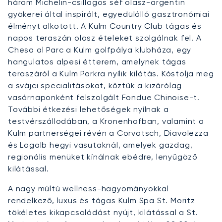
három Michelin-csillagos séf olasz-argentin
gyökerei által inspirált, egyedülálló gasztronómiai
élményt alkotott. A Kulm Country Club tágas és
napos teraszán olasz ételeket szolgálnak fel. A
Chesa al Parc a Kulm golfpálya klubháza, egy
hangulatos alpesi étterem, amelynek tágas
teraszáról a Kulm Parkra nyílik kilátás. Kóstolja meg
a svájci specialitásokat, köztük a kizárólag
vasárnaponként felszolgált Fondue Chinoise-t.
További étkezési lehetőségek nyílnak a
testvérszállodában, a Kronenhofban, valamint a
Kulm partnerségei révén a Corvatsch, Diavolezza
és Lagalb hegyi vasutaknál, amelyek gazdag,
regionális menüket kínálnak ebédre, lenyűgöző
kilátással.
A nagy múltú wellness-hagyományokkal
rendelkező, luxus és tágas Kulm Spa St. Moritz
tökéletes kikapcsolódást nyújt, kilátással a St.