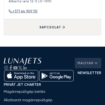
Alberta iela 12-5
LV-1010
+371 64 909 115
KAPCSOLAT
MAGYAR
NEWSLETTER
PRIVÁT JET CHARTER
Magánrepülőgép bérlés
Állatbarát magánrepülőgép