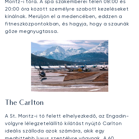
Moritz-i tóra. A spa szakemberei télen 08:00 és
20:00 óra között személyre szabott kezeléseket
kínálnak. Merüljön el a medencében, eddzen a
fitneszközpontokban, és hagyja, hogy a szaunák
gőze megnyugtassa.
The Carlton
A St. Moritz-i tó felett elhelyezkedő, az Engadin-
völgyre lélegzetelállító kilátást nyújtó Carlton
ideális szálloda azok számára, akik egy
meghittebb luxus szentélyre vágynak. A 60