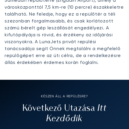
Samedan repülőtérre (Engadin Airport), amely a
városközponttól 7,5 km-re (10 percre) északkeletre
található. Ne feledje, hogy ez a repülőtér a téli
szezonban forgalmasabb, és csak korlátozott
számú bérelt gép leszállását engedélyezi. A
kifutópályája is rövid, és érzékeny az időjárási
viszonyokra. A LunaJets privát repülési
tanácsadója segít Önnek megtalálni a megfelelő
repülőgépet erre az úti célra, de a rendelkezésre
állás érdekében érdemes korán foglalni.
KÉSZEN ÁLL A REPÜLÉSRE?
Itt
Következő Utazása
Kezdődik