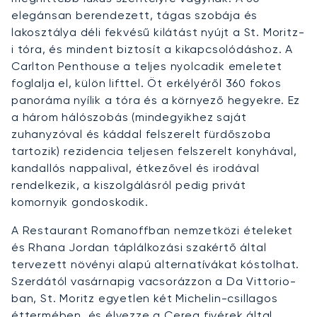
elegánsan berendezett, tágas szobája és
lakosztálya déli fekvésű kilátást nyújt a St. Moritz-
i tóra, és mindent biztosít a kikapcsolódáshoz. A
Carlton Penthouse a teljes nyolcadik emeletet
foglalja el, külön lifttel. Öt erkélyéről 360 fokos
panoráma nyílik a tóra és a környező hegyekre. Ez
a három hálószobás (mindegyikhez saját
zuhanyzóval és káddal felszerelt fürdőszoba
tartozik) rezidencia teljesen felszerelt konyhával,
kandallós nappalival, étkezővel és irodával
rendelkezik, a kiszolgálásról pedig privát
komornyik gondoskodik.
A Restaurant Romanoffban nemzetközi ételeket
és Rhana Jordan táplálkozási szakértő által
tervezett növényi alapú alternatívákat kóstolhat.
Szerdától vasárnapig vacsorázzon a Da Vittorio-
ban, St. Moritz egyetlen két Michelin-csillagos
éttermében, és élvezze a Cerea fivérek által