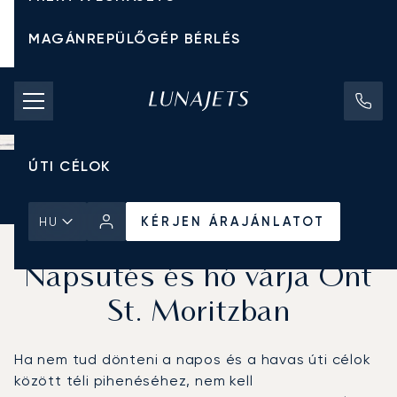
MAGÁNREPÜLŐGÉP BÉRLÉS
CHARTER ÁRAK
MAGÁNREPÜLŐGÉPEK
ÚTI CÉLOK
Kezdőlap
Hírek és Betekintés
KÉRJEN ÁRAJÁNLATOT
KÉRJEN ÁRAJÁNLATOT
HU
Tökéletes téli úti cél:
Napsütés és hó várja Önt
St. Moritzban
Ha nem tud dönteni a napos és a havas úti célok
között téli pihenéséhez, nem kell