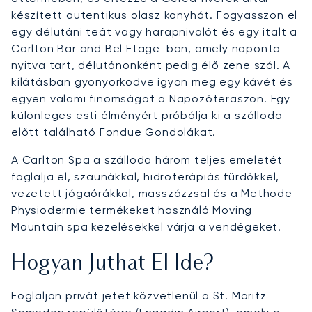
készített autentikus olasz konyhát. Fogyasszon el
egy délutáni teát vagy harapnivalót és egy italt a
Carlton Bar and Bel Etage-ban, amely naponta
nyitva tart, délutánonként pedig élő zene szól. A
kilátásban gyönyörködve igyon meg egy kávét és
egyen valami finomságot a Napozóteraszon. Egy
különleges esti élményért próbálja ki a szálloda
előtt található Fondue Gondolákat.
A Carlton Spa a szálloda három teljes emeletét
foglalja el, szaunákkal, hidroterápiás fürdőkkel,
vezetett jógaórákkal, masszázzsal és a Methode
Physiodermie termékeket használó Moving
Mountain spa kezelésekkel várja a vendégeket.
Hogyan Juthat El Ide?
Foglaljon privát jetet közvetlenül a St. Moritz