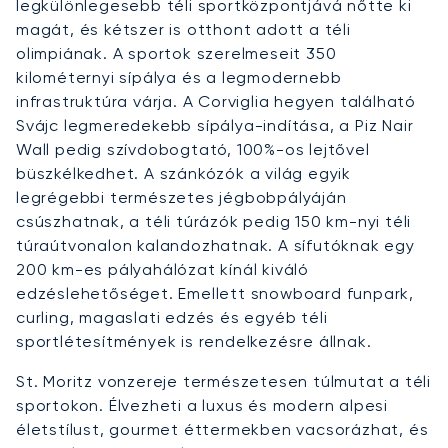
legkülönlegesebb téli sportközpontjává nőtte ki
magát, és kétszer is otthont adott a téli
olimpiának. A sportok szerelmeseit 350
kilométernyi sípálya és a legmodernebb
infrastruktúra várja. A Corviglia hegyen található
Svájc legmeredekebb sípálya-indítása, a Piz Nair
Wall pedig szívdobogtató, 100%-os lejtővel
büszkélkedhet. A szánkózók a világ egyik
legrégebbi természetes jégbobpályáján
csúszhatnak, a téli túrázók pedig 150 km-nyi téli
túraútvonalon kalandozhatnak. A sífutóknak egy
200 km-es pályahálózat kínál kiváló
edzéslehetőséget. Emellett snowboard funpark,
curling, magaslati edzés és egyéb téli
sportlétesítmények is rendelkezésre állnak.
St. Moritz vonzereje természetesen túlmutat a téli
sportokon. Élvezheti a luxus és modern alpesi
életstílust, gourmet éttermekben vacsorázhat, és