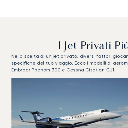
I Jet Privati 
Nella scelta di un jet privato, diversi fattori gi
specifiche del tuo viaggio. Ecco i modelli di ae
Embraer Phenom 300 e Cessna Citation CJ1.
Aeroporto di Copenaghen : I 3 modelli di aeromobile più
Foto dell'aeromobile
Modello di aeromobile
Post
Velocità (km/h)
Velocità (nodi)
Autonomi
Autonomia (NM)