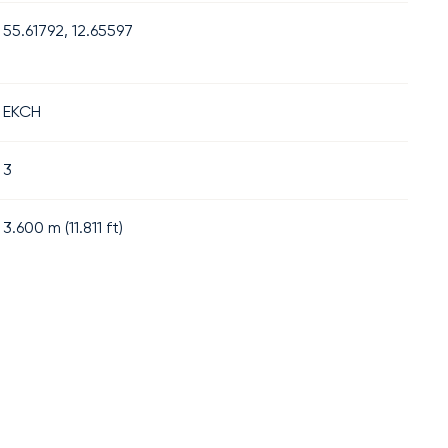
55.61792, 12.65597
EKCH
3
3.600
m (
11.811
ft)