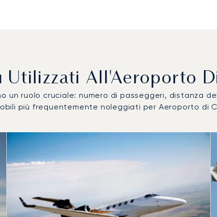
Più Utilizzati All'Aeroport
ocano un ruolo cruciale: numero di passeggeri, distanza 
romobili più frequentemente noleggiati per Aeroporto d
 utilizzati per numero di movimenti volo nel 2025
i
a (km)