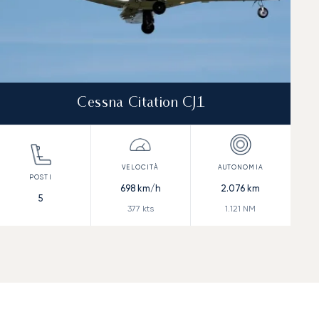
Cessna Citation CJ1
698
km/h
2.076
km
5
377
kts
1.121
NM