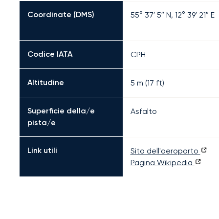
Coordinate (DMS)
55° 37′ 5″ N, 12° 39′ 21″ E
Codice IATA
CPH
Altitudine
5 m (17 ft)
Superficie della/e
Asfalto
pista/e
Link utili
Sito dell'aeroporto
Pagina Wikipedia