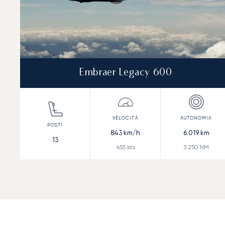
Embraer Legacy 600
843
km/h
6.019
km
13
455
kts
3.250
NM