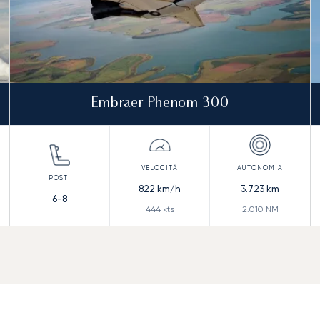
Embraer Phenom 300
822
km/h
3.723
km
6-8
444
kts
2.010
NM