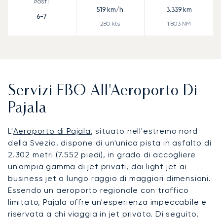
519
km/h
3.339
km
6-7
280
kts
1.803
NM
Servizi FBO All'Aeroporto Di
Pajala
L'
Aeroporto di Pajala
, situato nell'estremo nord
della Svezia, dispone di un'unica pista in asfalto di
2.302 metri (7.552 piedi), in grado di accogliere
un'ampia gamma di jet privati, dai light jet ai
business jet a lungo raggio di maggiori dimensioni.
Essendo un aeroporto regionale con traffico
limitato, Pajala offre un'esperienza impeccabile e
riservata a chi viaggia in jet privato. Di seguito,