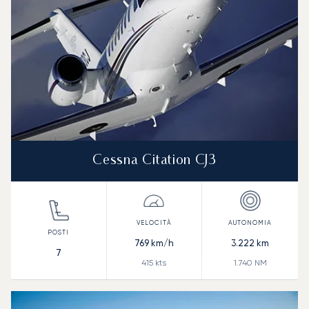
Cessna Citation CJ3
769
km/h
3.222
km
7
415
kts
1.740
NM