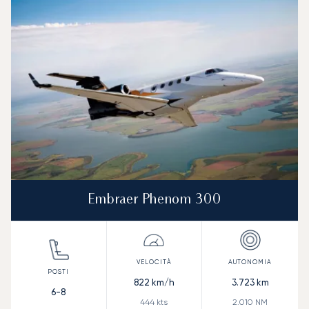
Embraer Phenom 300
822
km/h
3.723
km
6-8
444
kts
2.010
NM