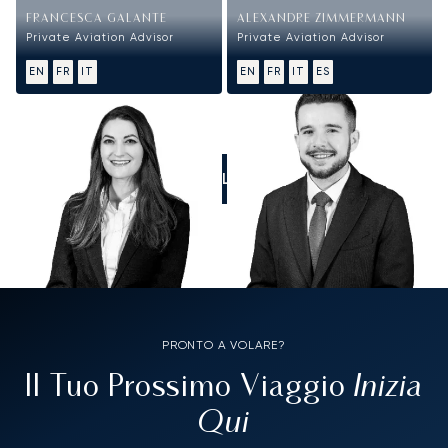
FRANCESCA GALANTE
ALEXANDRE ZIMMERMANN
Private Aviation Advisor
Private Aviation Advisor
EN
FR
IT
EN
FR
IT
ES
CALL US
PRONTO A VOLARE?
Inizia
Il Tuo Prossimo Viaggio
Qui