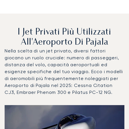
I Jet Privati Più Utilizzati
All'Aeroporto Di Pajala
Nella scelta di un jet privato, diversi fattori
giocano un ruolo cruciale: numero di passeggeri,
distanza del volo, capacità aeroportuali ed
esigenze specifiche del tuo viaggio. Ecco i modelli
di aeromobili più frequentemente noleggiati per
Aeroporto di Pajala nel 2025: Cessna Citation
CJ3, Embraer Phenom 300 e Pilatus PC-12 NG.
Aeroporto di Pajala : I 3 modelli di aeromobile più utilizza
Foto dell'aeromobile
Modello di aeromobile
Posti
Velocità (km/h)
Velocità (nodi)
Autonomia (
Autonomia (NM)