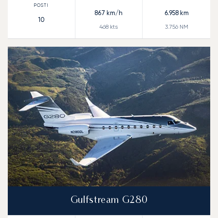
867
km/h
6.958
km
10
468
kts
3.756
NM
Gulfstream G280