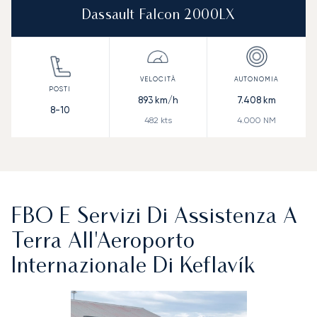
Dassault Falcon 2000LX
893
km/h
7.408
km
8-10
482
kts
4.000
NM
FBO E Servizi Di Assistenza A
Terra All'Aeroporto
Internazionale Di Keflavík