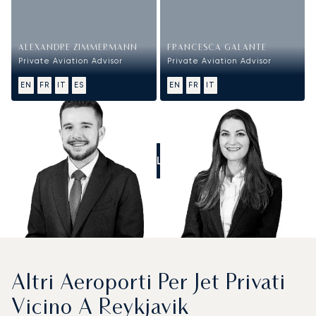
ALEXANDRE ZIMMERMANN
FRANCESCA GALANTE
Private Aviation Advisor
Private Aviation Advisor
EN
FR
IT
ES
EN
FR
IT
CALL US
Altri Aeroporti Per Jet Privati
Vicino A Reykjavik