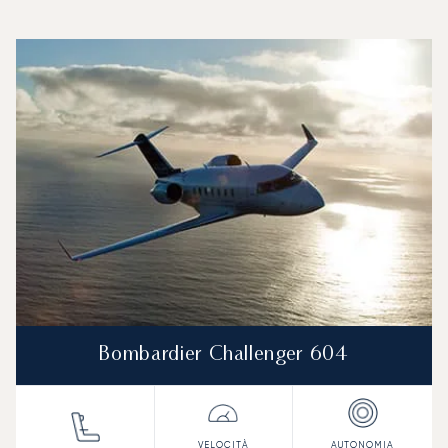
Aeroporto Internazionale di Keflavík : I 3 modelli di aeromo
Foto dell'aeromobile
Modello di aeromobile
Posti
Velocità (km/h)
Velocità (nodi)
Autonomia (
Autonomia (NM)
Bombardier Challenger 604