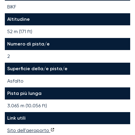
BIKF
Altitudine
52 m (171 ft)
Numero di pista/e
2
Superficie della/e pista/e
Asfalto
Pista più lunga
3.065
m (
10.056
ft)
Link utili
Sito dell'aeroporto