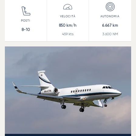
850
km/h
6.667
km
8-10
459
kts
3.600
NM