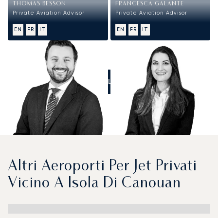
THOMAS BESSON
FRANCESCA GALANTE
Private Aviation Advisor
Private Aviation Advisor
EN
FR
IT
EN
FR
IT
CALL US
Altri Aeroporti Per Jet Privati
Vicino A Isola Di Canouan