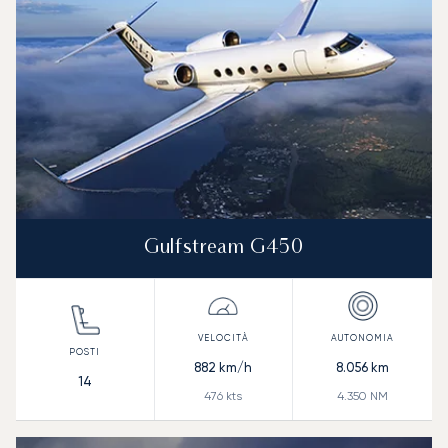
Gulfstream G450
882
km/h
8.056
km
14
476
kts
4.350
NM