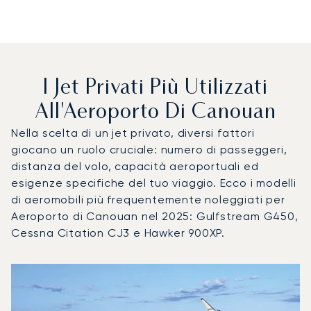
I Jet Privati Più Utilizzati
All'Aeroporto Di Canouan
Nella scelta di un jet privato, diversi fattori
giocano un ruolo cruciale: numero di passeggeri,
distanza del volo, capacità aeroportuali ed
esigenze specifiche del tuo viaggio. Ecco i modelli
di aeromobili più frequentemente noleggiati per
Aeroporto di Canouan nel 2025: Gulfstream G450,
Cessna Citation CJ3 e Hawker 900XP.
Aeroporto di Canouan : I 3 modelli di aeromobile più utiliz
Foto dell'aeromobile
Modello di aeromobile
Posti
Velocità (km/h)
Velocità (nodi)
Autonomia (
Autonomia (NM)