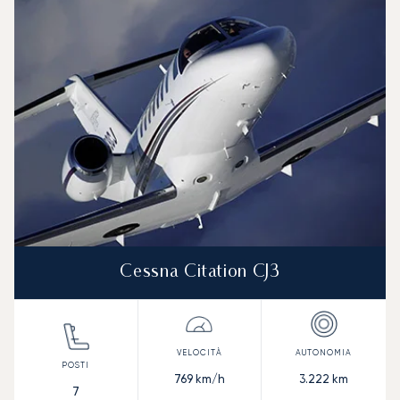
Cessna Citation CJ3
769
km/h
3.222
km
7