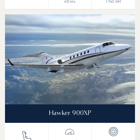
415
kts
1.740
NM
Hawker 900XP