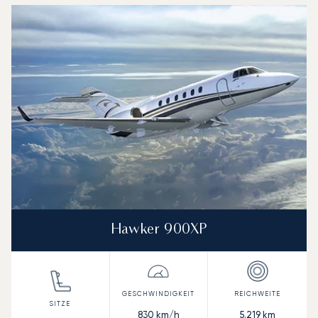
Hawker 900XP
830
km/h
5.219
km