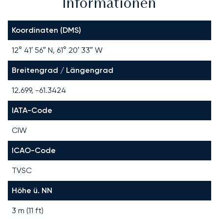
Informationen
Koordinaten (DMS)
12° 41′ 56″ N, 61° 20′ 33″ W
Breitengrad / Längengrad
12.699, -61.3424
IATA-Code
CIW
ICAO-Code
TVSC
Höhe ü. NN
3 m (11 ft)