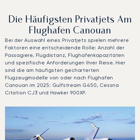
Die Häufigsten Privatjets Am
Flughafen Canouan
Bei der Auswahl eines Privatjets spielen mehrere
Faktoren eine entscheidende Rolle: Anzahl der
Passagiere, Flugdistanz, Flughafenkapazitäten
und spezifische Anforderungen Ihrer Reise. Hier
sind die am häufigsten gecharterten
Flugzeugmodelle von oder nach Flughafen
Canouan im 2025: Gulfstream G450, Cessna
Citation CJ3 und Hawker 900XP.
Flughafen Canouan : Die 3 meistgeflogenen Flugzeugmod
Foto des Flugzeugs
Flugzeugmodell
S
Geschwindigkeit (km/h)
Geschwindigkeit (Knoten)
Reichw
Reichweite (NM)