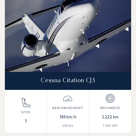
Cessna Citation CJ3
769
km/h
3.222
km
7
415
kts
1.740
NM