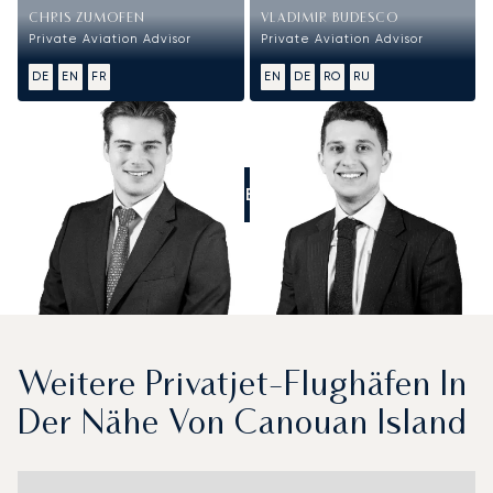
CHRIS ZUMOFEN
VLADIMIR BUDESCO
Private Aviation Advisor
Private Aviation Advisor
DE
EN
FR
EN
DE
RO
RU
RUFEN SIE UNS AN
Weitere Privatjet-Flughäfen In
Der Nähe Von Canouan Island