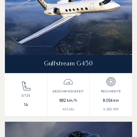
Gulfstream G450
882
km/h
8.056
km
14
476
kts
4.350
NM