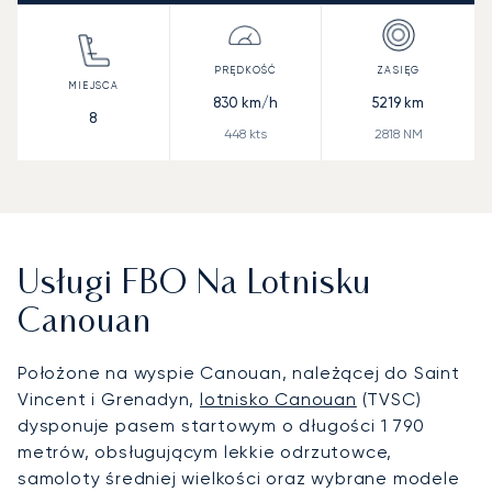
830
km/h
5219
km
8
448
kts
2818
NM
Usługi FBO Na Lotnisku
Canouan
Położone na wyspie Canouan, należącej do Saint
Vincent i Grenadyn,
lotnisko Canouan
(TVSC)
dysponuje pasem startowym o długości 1 790
metrów, obsługującym lekkie odrzutowce,
samoloty średniej wielkości oraz wybrane modele