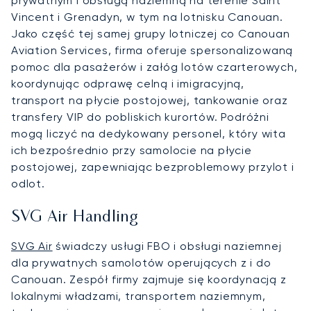
prywatnym i obsługą naziemną na terenie Saint
Vincent i Grenadyn, w tym na lotnisku Canouan.
Jako część tej samej grupy lotniczej co Canouan
Aviation Services, firma oferuje spersonalizowaną
pomoc dla pasażerów i załóg lotów czarterowych,
koordynując odprawę celną i imigracyjną,
transport na płycie postojowej, tankowanie oraz
transfery VIP do pobliskich kurortów. Podróżni
mogą liczyć na dedykowany personel, który wita
ich bezpośrednio przy samolocie na płycie
postojowej, zapewniając bezproblemowy przylot i
odlot.
SVG Air Handling
SVG Air
świadczy usługi FBO i obsługi naziemnej
dla prywatnych samolotów operujących z i do
Canouan. Zespół firmy zajmuje się koordynacją z
lokalnymi władzami, transportem naziemnym,