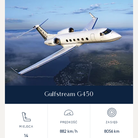
Zdjęcie samolotu
Model samolotu
Miejsca
Prędkość (km/h)
Prędkość (węzły)
Zasięg (km)
Zasięg (NM)
Gulfstream G450
882
km/h
8056
km
14