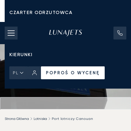
CZARTER ODRZUTOWCA
KOSZTY CZARTERU
PRYWATNE ODRZUTOWCE
KIERUNKI
POPROŚ O WYCENĘ
PL
Strona Główna
Lotniska
Port lotniczy Canouan