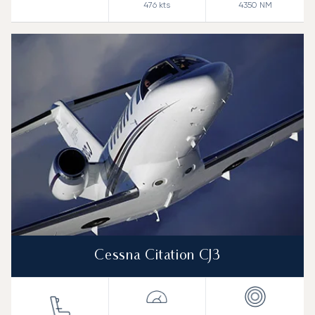
476
kts
4350
NM
Cessna Citation CJ3