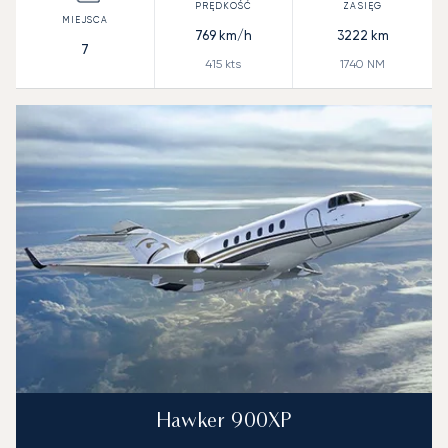
769
km/h
3222
km
7
415
kts
1740
NM
Hawker 900XP