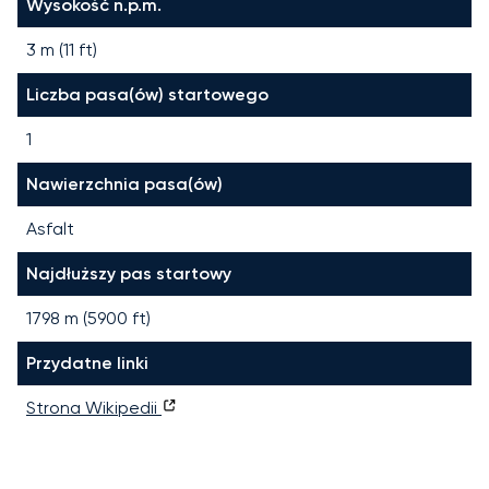
Wysokość n.p.m.
3 m (11 ft)
Liczba pasa(ów) startowego
1
Nawierzchnia pasa(ów)
Asfalt
Najdłuższy pas startowy
1798
m (
5900
ft)
Przydatne linki
Strona Wikipedii