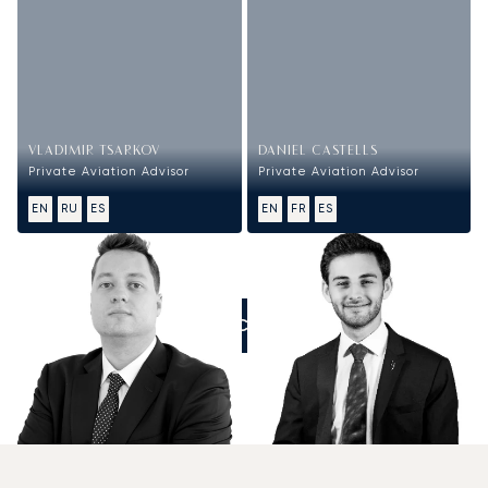
VLADIMIR TSARKOV
DANIEL CASTELLS
Private Aviation Advisor
Private Aviation Advisor
EN
RU
ES
EN
FR
ES
ZADZWOŃCIE DO NAS