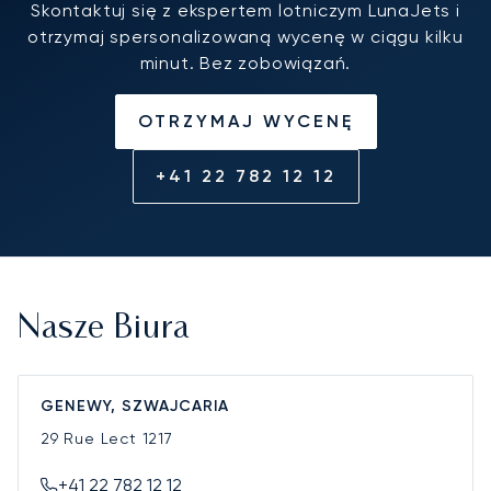
Skontaktuj się z ekspertem lotniczym LunaJets i
otrzymaj spersonalizowaną wycenę w ciągu kilku
minut. Bez zobowiązań.
OTRZYMAJ WYCENĘ
+41 22 782 12 12
Nasze Biura
GENEWY, SZWAJCARIA
29 Rue Lect
1217
+41 22 782 12 12