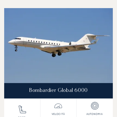
Aeroporto Internazionale Lynden Pindling : I 3 modelli di ae
Foto dell'aeromobile
Modello di aeromobile
Posti
Velocità (km/h)
Velocità (nodi)
Autonomia (
Autonomia (NM)
Bombardier Global 6000