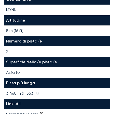
MYNN
Altitudine
5 m (16 ft)
Numero di pista/e
2
Superficie della/e pista/e
Asfalto
Pista più lunga
3.460
m (
11.353
ft)
Link utili