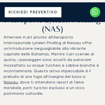
Noleggio jet privato per
RICHIEDI PREVENTIVO
l'Aeroporto Lynden Pindling
(NAS)
Atterrare in jet privato all'Aeroporto
Internazionale Lynden Pindling di Nassau offre
un'introduzione ineguagliabile alla vibrante
capitale delle Bahamas. Mentre il jet scende di
quota, i passeggeri sono accolti da panorami
mozzafiato su acque turchesi e sabbie bianche e
incontaminate. Questo arrivo impeccabile è il
preludio di una fuga all'insegna del lusso a
Nassau
, dove ti attendono resort di fama
mondiale, porti turistici esclusivi e un ricco
patrimonio culturale.