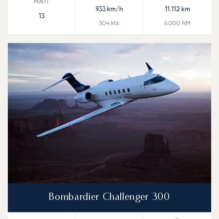
933
km/h
11.112
km
13
504
kts
6.000
NM
Bombardier Challenger 300