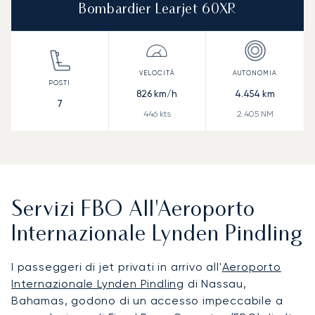
Bombardier Learjet 60XR
826
km/h
4.454
km
7
446
kts
2.405
NM
Servizi FBO All'Aeroporto
Internazionale Lynden Pindling
I passeggeri di jet privati in arrivo all'
Aeroporto
Internazionale Lynden Pindling
di Nassau,
Bahamas, godono di un accesso impeccabile a