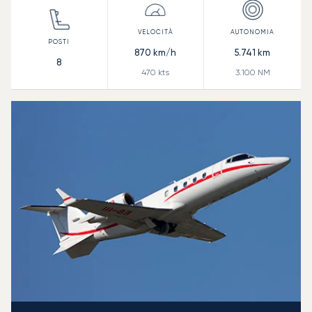
870
km/h
5.741
km
8
470
kts
3.100
NM