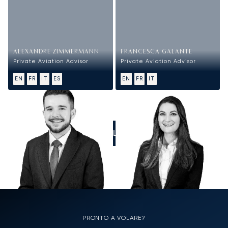
ALEXANDRE ZIMMERMANN
FRANCESCA GALANTE
Private Aviation Advisor
Private Aviation Advisor
EN
FR
IT
ES
EN
FR
IT
CALL US
PRONTO A VOLARE?