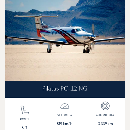
Foto dell'aeromobile
Modello di aeromobile
Posti
Velocità (km/h)
Velocità (nodi)
Autonomia (
Autonomia (NM)
Pilatus PC-12 NG
519
km/h
3.339
km
6-7