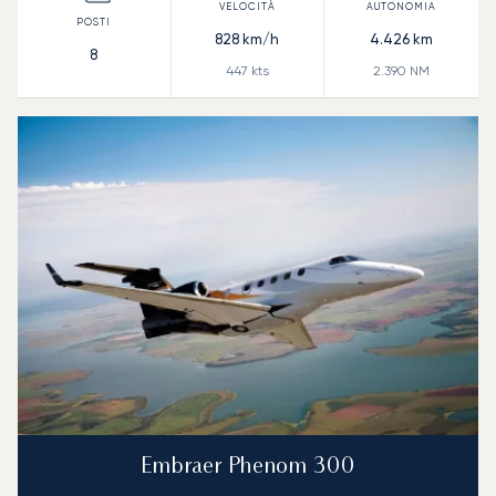
828
km/h
4.426
km
8
447
kts
2.390
NM
Embraer Phenom 300