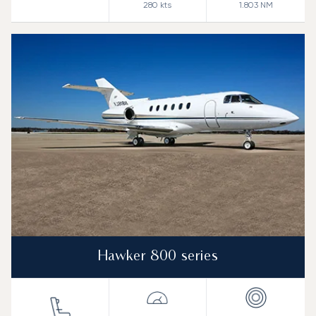
280
kts
1.803
NM
Hawker 800 series