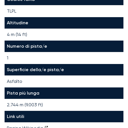
TLPL
Altitudine
4 m (14 ft)
Numero di pista/e
1
Superficie della/e pista/e
Asfalto
Pista più lunga
2.744
m (
9.003
ft)
Link utili