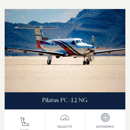
Aeroporto Internazionale di Hewanorra : I 3 modelli di aero
Foto dell'aeromobile
Modello di aeromobile
Posti
Velocità (km/h)
Velocità (nodi)
Autonomia (
Autonomia (NM)
Pilatus PC-12 NG