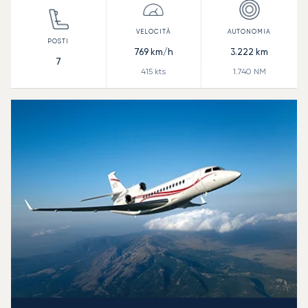
769
km/h
3.222
km
7
415
kts
1.740
NM