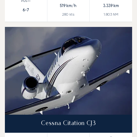
519
km/h
3.339
km
6-7
280
kts
1.803
NM
Cessna Citation CJ3