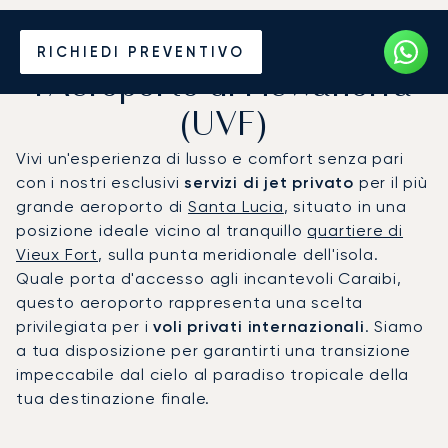
Noleggio jet privato per
RICHIEDI PREVENTIVO
l'Aeroporto di Hewanorra
(UVF)
Vivi un'esperienza di lusso e comfort senza pari
con i nostri esclusivi
servizi di jet privato
per il più
grande aeroporto di
Santa Lucia
, situato in una
posizione ideale vicino al tranquillo
quartiere di
Vieux Fort
, sulla punta meridionale dell'isola.
Quale porta d'accesso agli incantevoli Caraibi,
questo aeroporto rappresenta una scelta
privilegiata per i
voli privati internazionali
. Siamo
a tua disposizione per garantirti una transizione
impeccabile dal cielo al paradiso tropicale della
tua destinazione finale.