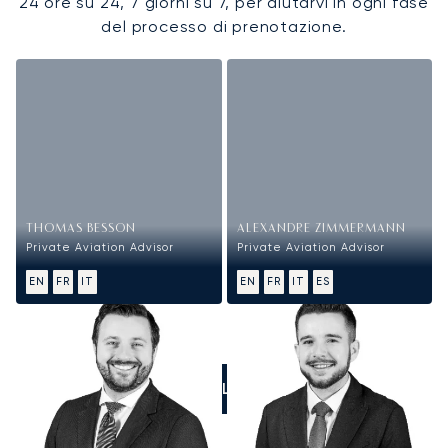
24 ore su 24, 7 giorni su 7, per aiutarvi in ogni fase
del processo di prenotazione.
THOMAS BESSON
ALEXANDRE ZIMMERMANN
Private Aviation Advisor
Private Aviation Advisor
EN
FR
IT
EN
FR
IT
ES
CALL US