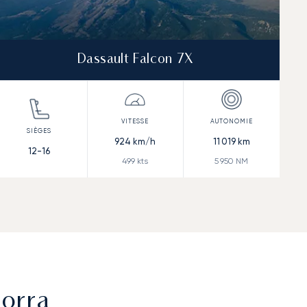
Dassault Falcon 7X
924
km/h
11 019
km
12-16
499
kts
5 950
NM
norra