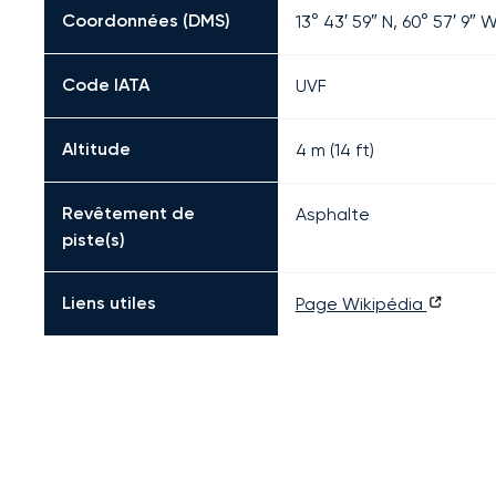
Coordonnées (DMS)
13° 43′ 59″ N, 60° 57′ 9″ 
Code IATA
UVF
Altitude
4 m (14 ft)
Revêtement de
Asphalte
piste(s)
Liens utiles
Page Wikipédia