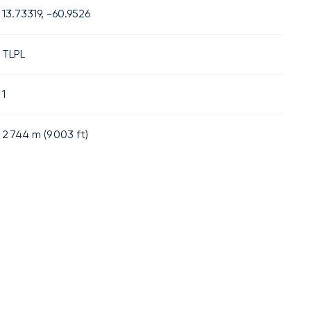
13.73319, -60.9526
TLPL
1
2 744
m (
9 003
ft)