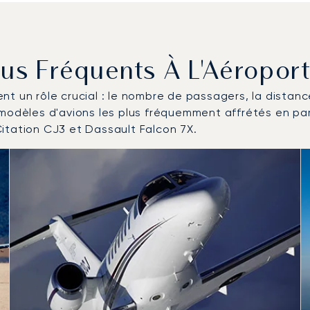
Plus Fréquents À L'Aéropo
uent un rôle crucial : le nombre de passagers, la distan
 modèles d'avions les plus fréquemment affrétés en pa
itation CJ3 et Dassault Falcon 7X.
'aéronefs les plus fréquentés en nombre de mouvements en 