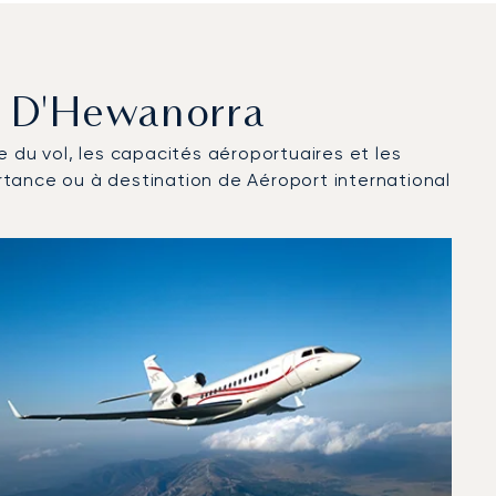
rt D'Hewanorra
ce du vol, les capacités aéroportuaires et les
rtance ou à destination de Aéroport international
2025