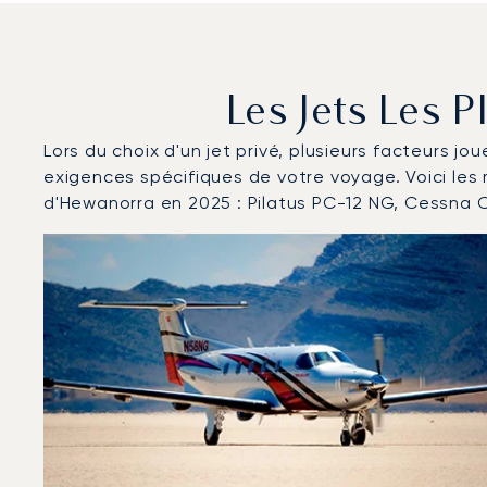
Les Jets Les 
Lors du choix d'un jet privé, plusieurs facteurs jo
exigences spécifiques de votre voyage. Voici les
d'Hewanorra en 2025 : Pilatus PC-12 NG, Cessna C
Aéroport international d'Hewanorra : Les 3 modèles d
Photo de l'aéronef
Modèle d'aéronef
Sièges
Vitesse (km/h)
Vitesse (nœuds)
Autonomie (km)
Autonomie (NM)