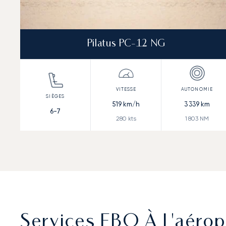
Pilatus PC-12 NG
519
km/h
3 339
km
6-7
280
kts
1 803
NM
Services FBO À L'aérop