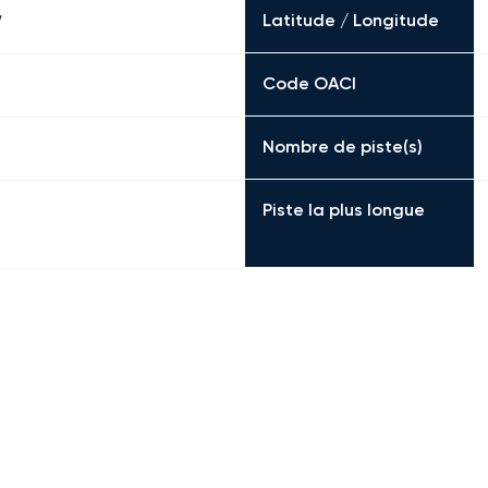
Latitude / Longitude
W
Code OACI
Nombre de piste(s)
Piste la plus longue