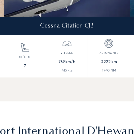
Cessna Citation CJ3
769
km/h
3 222
km
7
415
kts
1 740
NM
ort International D'Hewa