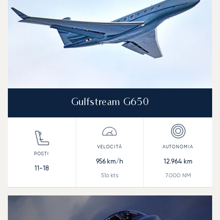
Gulfstream G650
956
km/h
12.964
km
11-18
516
kts
7.000
NM