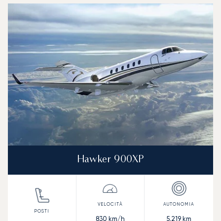
Hawker 900XP
830
km/h
5.219
km