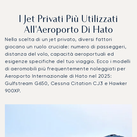
I Jet Privati Più Utilizzati
All'Aeroporto Di Hato
Nella scelta di un jet privato, diversi fattori
giocano un ruolo cruciale: numero di passeggeri,
distanza del volo, capacità aeroportuali ed
esigenze specifiche del tuo viaggio. Ecco i modelli
di aeromobili più frequentemente noleggiati per
Aeroporto Internazionale di Hato nel 2025:
Gulfstream G650, Cessna Citation CJ3 e Hawker
900XP.
Aeroporto Internazionale di Hato : I 3 modelli di aeromobile
Foto dell'aeromobile
Modello di aeromobile
Posti
Velocità (km/h)
Velocità (nodi)
Autonomia (
Autonomia (NM)