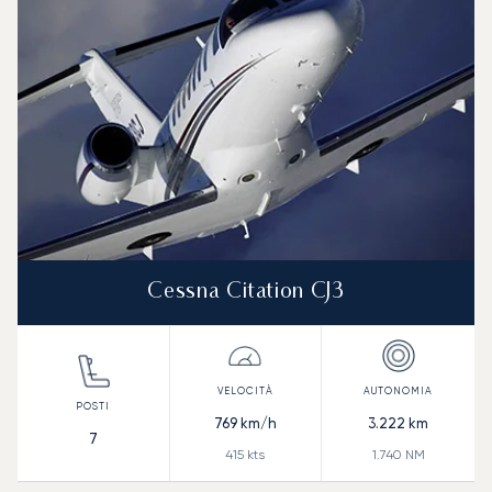
Cessna Citation CJ3
769
km/h
3.222
km
7
415
kts
1.740
NM