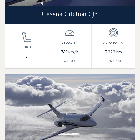
Cessna Citation CJ3
769
km/h
3.222
km
7
415
kts
1.740
NM