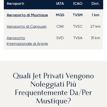
Aeroporti
IATA
ICAO
Dist.
Aeroporto di Mustique
MQS
TVSM
1 km
Aeroporto di Canouan
CIW
TVSC
27 km
Aeroporto
SVD
TVSA
31 km
Internazionale di Argyle
Quali Jet Privati Vengono
Noleggiati Più
Frequentemente Da/per
Mustique?