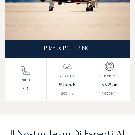
Pilatus PC-12 NG
519
km/h
3.339
km
6-7
280
kts
1.803
NM
Il Nostro Team Di Esperti Al