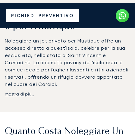
Noleggia un Jet Privato da
RICHIEDI PREVENTIVO
o per Mustique
Noleggiare un jet privato per Mustique offre un
accesso diretto a quest'isola, celebre per la sua
esclusività, nello stato di Saint Vincent e
Grenadine. La rinomata privacy dell'isola crea la
cornice ideale per fughe rilassanti e ritiri aziendali
riservati, offrendo un rifugio davvero appartato
nel cuore dei Caraibi.
mostra di più...
Personalizziamo ogni dettaglio del tuo volo in
base al tuo itinerario. A bordo del jet da te scelto,
potrai godere di servizi raffinati e di una cucina
gourmet, il tutto in una cabina completamente
privata. Questa meticolosa pianificazione offre
Quanto Costa Noleggiare Un
una flessibilità totale, garantendo un arrivo