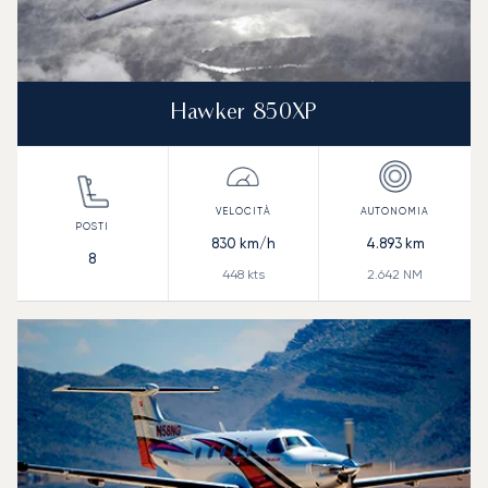
Hawker 850XP
830
km/h
4.893
km
8
448
kts
2.642
NM