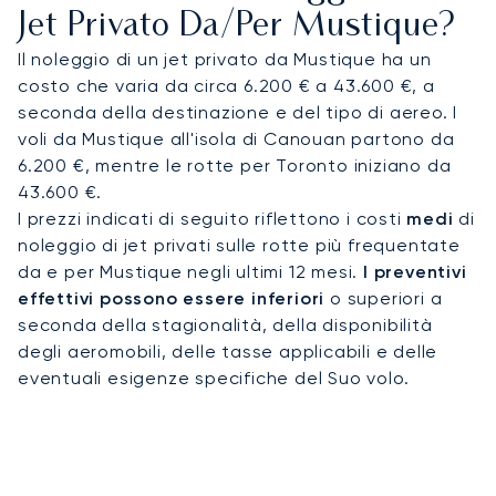
discreto e diretto all'aeroporto di Mustique.
Jet Privato Da/per Mustique?
Il noleggio di un jet privato da Mustique ha un
La nostra comprovata esperienza include
costo che varia da circa 6.200 € a 43.600 €, a
l'organizzazione di atterraggi in aeroporti con
seconda della destinazione e del tipo di aereo. I
avvicinamenti complessi, una competenza
voli da Mustique all'isola di Canouan partono da
fondamentale per destinazioni insulari remote.
6.200 €, mentre le rotte per Toronto iniziano da
Questa abilità operativa assicura che il tuo volo
43.600 €.
sia gestito con precisione, offrendoti la massima
I prezzi indicati di seguito riflettono i costi
medi
di
tranquillità per un arrivo sicuro e sereno sulle
noleggio di jet privati sulle rotte più frequentate
esclusive coste di Mustique.
da e per Mustique negli ultimi 12 mesi.
I preventivi
effettivi possono essere inferiori
o superiori a
seconda della stagionalità, della disponibilità
degli aeromobili, delle tasse applicabili e delle
eventuali esigenze specifiche del Suo volo.