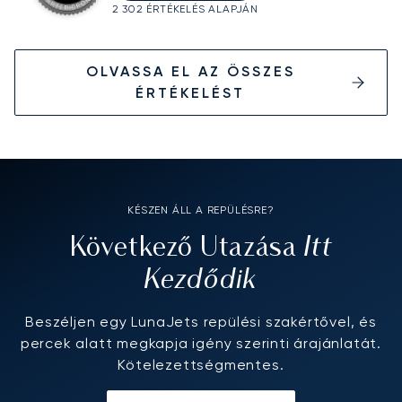
2 302 ÉRTÉKELÉS ALAPJÁN
OLVASSA EL AZ ÖSSZES
ÉRTÉKELÉST
KÉSZEN ÁLL A REPÜLÉSRE?
Itt
Következő Utazása
Kezdődik
Beszéljen egy LunaJets repülési szakértővel, és
percek alatt megkapja igény szerinti árajánlatát.
Kötelezettségmentes.