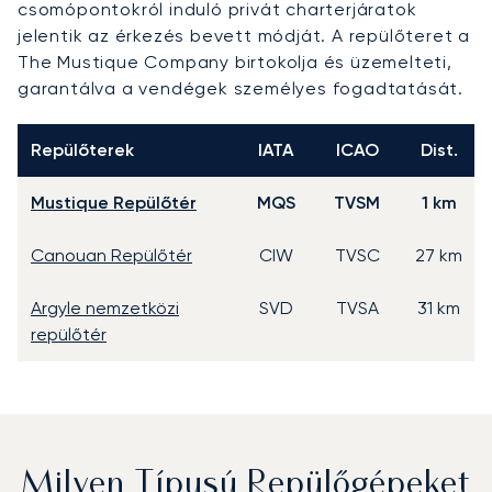
csomópontokról induló privát charterjáratok
jelentik az érkezés bevett módját. A repülőteret a
The Mustique Company birtokolja és üzemelteti,
garantálva a vendégek személyes fogadtatását.
Repülőterek
IATA
ICAO
Dist.
Mustique Repülőtér
MQS
TVSM
1 km
Canouan Repülőtér
CIW
TVSC
27 km
Argyle nemzetközi
SVD
TVSA
31 km
repülőtér
Milyen Típusú Repülőgépeket