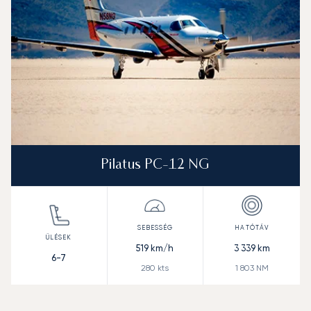
Pilatus PC-12 NG
519
km/h
3 339
km
6-7
280
kts
1 803
NM