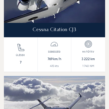
Cessna Citation CJ3
769
km/h
3 222
km
7
415
kts
1 740
NM