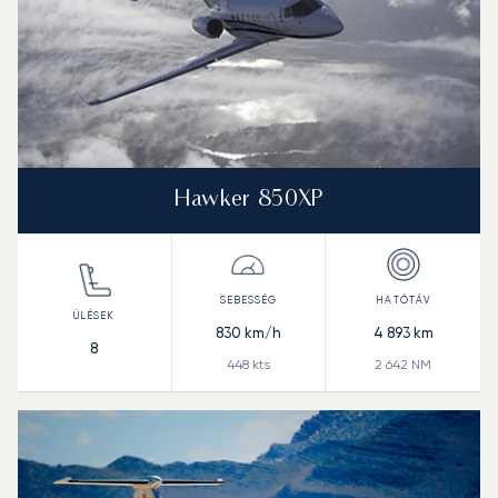
Hawker 850XP
830
km/h
4 893
km
8
448
kts
2 642
NM