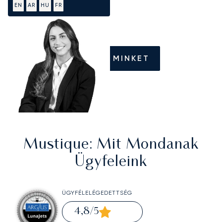
EN
AR
HU
FR
HÍVJON MINKET
Mustique
: Mit Mondanak
Ügyfeleink
ÜGYFÉLELÉGEDETTSÉG
4,8
/5