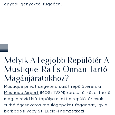
egyedi igényektől függően.
Melyik A Legjobb Repülőtér A
Mustique-Ra És Onnan Tartó
Magánjáratokhoz?
Mustique privát szigete a saját repülőterén, a
Mustique Airport
(MQS/TVSM) keresztül közelíthető
meg. A rövid kifutópálya miatt a repülőtér csak
turbólégcsavaros repülőgépeket fogadhat, így a
barbadosi vagy St. Lucia-i nemzetközi