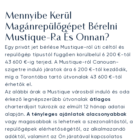
fogások várják, mindezt egy teljesen privát
kabinban. Ez a gondos tervezés teljes
Mennyibe Kerül
rugalmasságot biztosít, garantálva a diszkrét és
közvetlen érkezést a Mustique-i repülőtérre.
Magánrepülőgépet Bérelni
Mustique-Ra És Onnan?
Bizonyított szakértelmünk kiterjed a bonyolult
megközelítést igénylő repülőterekre történő
Egy privát jet bérlése Mustique-ról úti céltól és
leszállások megszervezésére is – ez a képesség
repülőgép típustól függően körülbelül 6 200 €-tól
elengedhetetlen a távoli szigeti célpontok
43 600 €-ig terjed. A Mustique-ról Canouan-
esetében. Ez az operatív tapasztalat biztosítja,
szigetre induló járatok ára 6 200 €-tól kezdődik,
hogy repülését precízen kezeljük, így Ön teljes
míg a Torontóba tartó útvonalak 43 600 €-tól
nyugalommal és biztonságban érkezhet meg
érhetők el.
Mustique exkluzív partjaira.
Az alábbi árak a Mustique városból induló és oda
érkező legnépszerűbb útvonalak
átlagos
charterdíjait tükrözik az elmúlt 12 hónap adatai
alapján.
A tényleges ajánlatok alacsonyabbak
vagy magasabbak is lehetnek a szezonalitástól, a
repülőgépek elérhetőségétől, az alkalmazandó
adóktól, valamint az Ön járatával kapcsolatos