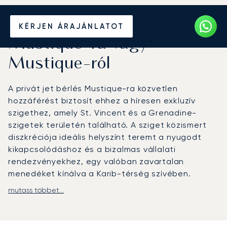
Béreljen magánrepülőt
KÉRJEN ÁRAJÁNLATOT
Mustique-ra vagy
Mustique-ról
A privát jet bérlés Mustique-ra közvetlen
hozzáférést biztosít ehhez a híresen exkluzív
szigethez, amely St. Vincent és a Grenadine-
szigetek területén található. A sziget közismert
diszkréciója ideális helyszínt teremt a nyugodt
kikapcsolódáshoz és a bizalmas vállalati
rendezvényekhez, egy valóban zavartalan
menedéket kínálva a Karib-térség szívében.
mutass többet...
Repülésének minden részletét az Ön személyes
útitervéhez igazítjuk. A választott repülőgép
fedélzetén kifinomult kényelem és gourmet