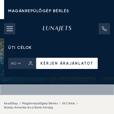
MAGÁNREPÜLŐGÉP BÉRLÉS
CHARTER ÁRAK
MAGÁNREPÜLŐGÉPEK
ÚTI CÉLOK
KÉRJEN ÁRAJÁNLATOT
HU
Kezdőlap
Magánrepülőgép Bérlés
Úti Célok
Közép-Amerika és a Karib-térség