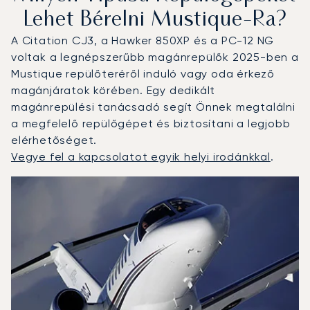
Lehet Bérelni Mustique-Ra?
A Citation CJ3, a Hawker 850XP és a PC-12 NG
voltak a legnépszerűbb magánrepülők 2025-ben a
Mustique repülőteréről induló vagy oda érkező
magánjáratok körében. Egy dedikált
magánrepülési tanácsadó segít Önnek megtalálni
a megfelelő repülőgépet és biztosítani a legjobb
elérhetőséget.
Vegye fel a kapcsolatot egyik helyi irodánkkal
.
Mustique : A 3 legtöbbet repült repülőgép-típus a repülé
Repülőgép fotója
Repülőgép-típus
Ülőhelyek
Sebesség (km/h)
Sebesség (csomó)
Hatótávolság (km)
Hatótávolság (NM)