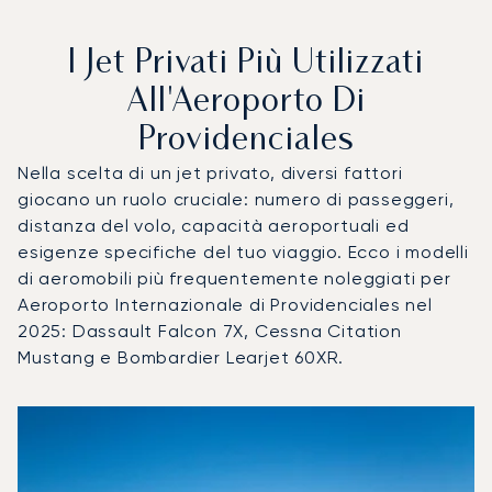
I Jet Privati Più Utilizzati
All'Aeroporto Di
Providenciales
Nella scelta di un jet privato, diversi fattori
giocano un ruolo cruciale: numero di passeggeri,
distanza del volo, capacità aeroportuali ed
esigenze specifiche del tuo viaggio. Ecco i modelli
di aeromobili più frequentemente noleggiati per
Aeroporto Internazionale di Providenciales nel
2025: Dassault Falcon 7X, Cessna Citation
Mustang e Bombardier Learjet 60XR.
Aeroporto Internazionale di Providenciales : I 3 modelli di 
Foto dell'aeromobile
Modello di aeromobile
Posti
Velocità (km/h)
Velocità (nodi)
Autonomia (
Autonomia (NM)