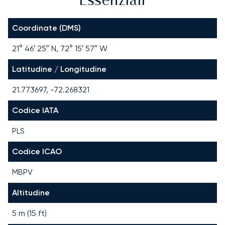
Essenziali
Coordinate (DMS)
21° 46′ 25″ N, 72° 15′ 57″ W
Latitudine / Longitudine
21.773697, -72.268321
Codice IATA
PLS
Codice ICAO
MBPV
Altitudine
5 m (15 ft)