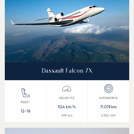
Dassault Falcon 7X
924
km/h
11.019
km
12-16
499
kts
5.950
NM