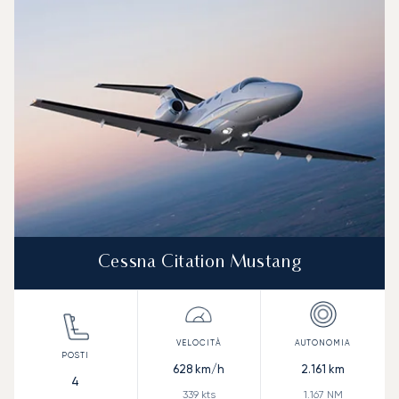
Cessna Citation Mustang
628
km/h
2.161
km
4
339
kts
1.167
NM