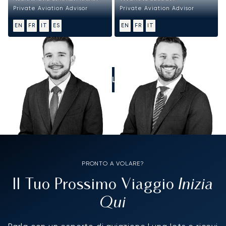
Private Aviation Advisor
Private Aviation Advisor
EN
FR
IT
ES
EN
FR
IT
CALL US
PRONTO A VOLARE?
Inizia
Il Tuo Prossimo Viaggio
Qui