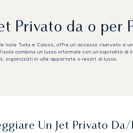
et Privato da o per 
lle Isole Turks e Caicos, offre un accesso riservato a un
isola combina un lusso informale con un'ospitalità di li
i, organizzati in ville appartate o resort di lusso.
ale di Providenciales (PLS), dove le strutture FBO garant
iatori direttamente ai resort di lusso, mentre gli yac
i con le isole vicine come Parrot Cay o Ambergris Cay so
rcati dei Caraibi.
primo broker europeo di jet privati a ricevere la certi
a. A Providenciales, questa competenza assicura arrivi 
 per la domanda stagionale nei Caraibi.
giare Un Jet Privato Da/