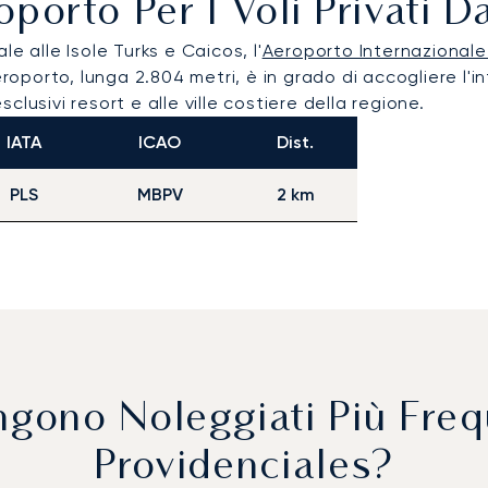
oporto Per I Voli Privati 
e alle Isole Turks e Caicos, l'
Aeroporto Internazionale
roporto, lunga 2.804 metri, è in grado di accogliere l'int
lusivi resort e alle ville costiere della regione.
IATA
ICAO
Dist.
PLS
MBPV
2 km
Vengono Noleggiati Più Fr
Providenciales?