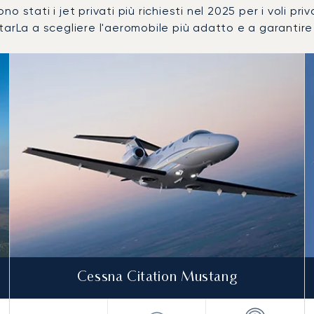
no stati i jet privati più richiesti nel 2025 per i voli pr
arLa a scegliere l'aeromobile più adatto e a garantire l
 per numero di movimenti volo nel 2025
i
a (km)
Cessna Citation Mustang