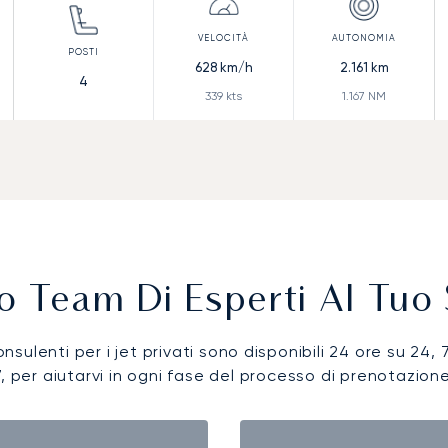
628
km/h
2.161
km
4
339
kts
1.167
NM
ro Team Di Esperti Al Tuo 
onsulenti per i jet privati sono disponibili 24 ore su 24, 
7, per aiutarvi in ogni fase del processo di prenotazione