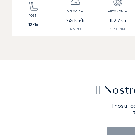
924
km/h
11.019
km
12-16
499
kts
5.950
NM
Il Nost
I nostri c