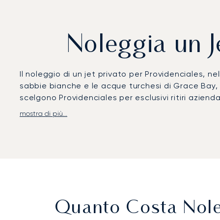
Noleggia un J
Il noleggio di un jet privato per Providenciales, ne
sabbie bianche e le acque turchesi di Grace Bay, l'
scelgono Providenciales per esclusivi ritiri aziendal
mostra di più...
LunaJets organizza voli per l'Aeroporto Internazion
transfer con autista privato accompagnano i viagg
le isole o crociere private. I collegamenti privat
volo, offrendo accesso ad alcuni dei rifugi più rice
Con un'esperienza ventennale, LunaJets è stato il 
standard di sicurezza e di un servizio d'eccellenz
alle isole private e soluzioni di viaggio affidabili
Quanto Costa Noleg