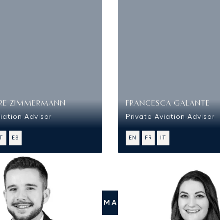
RE ZIMMERMANN
FRANCESCA GALANTE
iation Advisor
Private Aviation Advisor
IT
ES
EN
FR
IT
CHIAMATECI