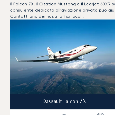
Il Falcon 7X, il Citation Mustang e il Learjet 60XR so
consulente dedicato all'aviazione privata può aiut
Contatti uno dei nostri uffici locali
.
Providenciales : I 3 modelli di aeromobile più utilizzati
Foto dell'aeromobile
Modello di aeromobile
Post
Velocità (km/h)
Velocità (nodi)
Autonomi
Autonomia (NM)
Dassault Falcon 7X