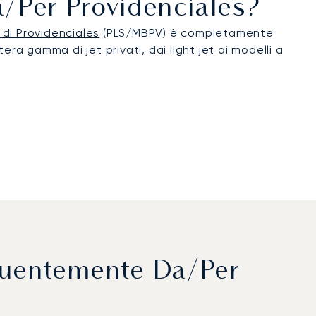
Da/per Providenciales?
 di Providenciales
(PLS/MBPV) è completamente
era gamma di jet privati, dai light jet ai modelli a
equentemente Da/per