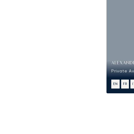
ALEXAND
Private Av
EN
FR