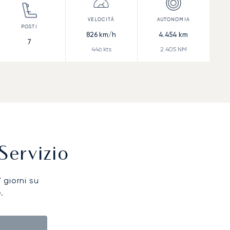
826
km/h
4.454
km
7
446
kts
2.405
NM
Servizio
7 giorni su
.