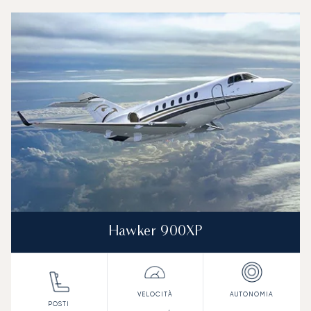
Aeroporto Internazionale Guadalupa - Maryse Condé : I 3 mo
Foto dell'aeromobile
Modello di aeromobile
Posti
Velocità (km/h)
Velocità (nodi)
Autonomia (
Autonomia (NM)
Hawker 900XP