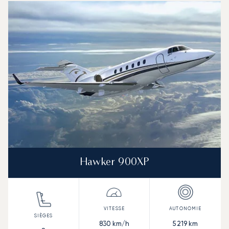
Photo de l'aéronef
Modèle d'aéronef
Sièges
Vitesse (km/h)
Vitesse (nœuds)
Autonomie (km)
Autonomie (NM)
Hawker 900XP
830
km/h
5 219
km