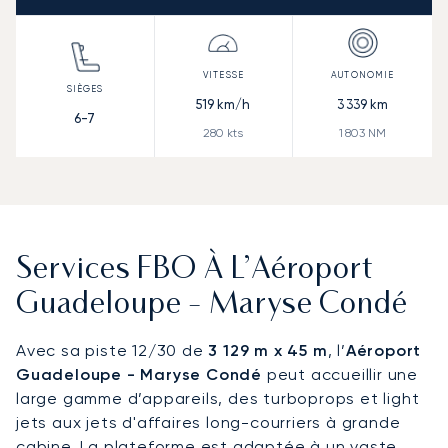
519
km/h
3 339
km
6-7
280
kts
1 803
NM
Services FBO À L’Aéroport
Guadeloupe - Maryse Condé
Avec sa piste 12/30 de
3 129 m x 45 m
, l’
Aéroport
Guadeloupe - Maryse Condé
peut accueillir une
large gamme d’appareils, des turboprops et light
jets aux jets d'affaires long-courriers à grande
cabine. La plateforme est adaptée à un vaste