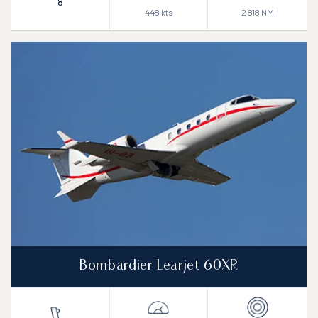
8
448
kts
2 818
NM
Bombardier Learjet 60XR