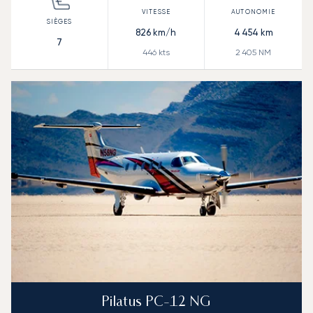
826
km/h
4 454
km
7
446
kts
2 405
NM
Pilatus PC-12 NG