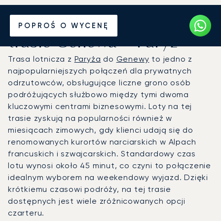
Wynajmij jet prywatny na
POPROŚ O WYCENĘ
trasie Genewa – Paryż
Trasa lotnicza z
Paryża
do
Genewy
to jedno z
najpopularniejszych połączeń dla prywatnych
odrzutowców, obsługujące liczne grono osób
podróżujących służbowo między tymi dwoma
kluczowymi centrami biznesowymi. Loty na tej
trasie zyskują na popularności również w
miesiącach zimowych, gdy klienci udają się do
renomowanych kurortów narciarskich w Alpach
francuskich i szwajcarskich. Standardowy czas
lotu wynosi około 45 minut, co czyni to połączenie
idealnym wyborem na weekendowy wyjazd. Dzięki
krótkiemu czasowi podróży, na tej trasie
dostępnych jest wiele zróżnicowanych opcji
czarteru.