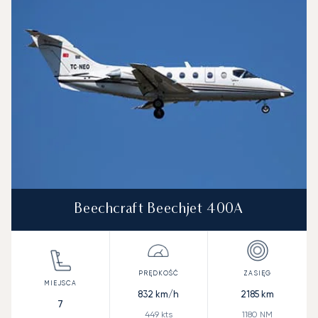
Beechcraft Beechjet 400A
832
km/h
2185
km
7
449
kts
1180
NM