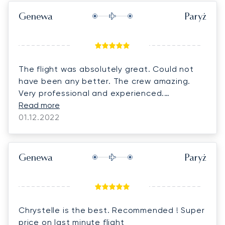
Genewa
Paryż
The flight was absolutely great. Could not
have been any better. The crew amazing.
Very professional and experienced.
Congratulations to Petr, the captain and co-
Read more
pilot. I had never experienced such a smooth
01.12.2022
landing !! Amazing!
Genewa
Paryż
Chrystelle is the best. Recommended ! Super
price on last minute flight