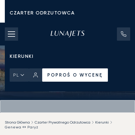
CZARTER ODRZUTOWCA
KOSZTY CZARTERU
PRYWATNE ODRZUTOWCE
KIERUNKI
POPROŚ O WYCENĘ
PL
Strona Główna
Czarter Prywatnego Odrzutowca
Kierunki
Genewa ↔ Paryż