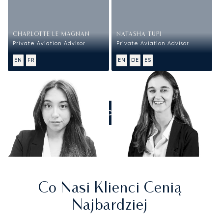
CHARLOTTE LE MAGNAN
NATASHA TUPI
Private Aviation Advisor
Private Aviation Advisor
EN
FR
EN
DE
ES
ZADZWOŃCIE DO NAS
Co Nasi Klienci Cenią
Najbardziej