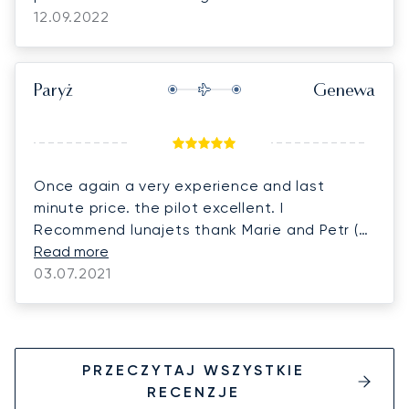
12.09.2022
Paryż
Genewa
Once again a very experience and last
minute price. the pilot excellent. I
Recommend lunajets thank Marie and Petr (
flight Paris Geneva this sunday)
Read more
03.07.2021
PRZECZYTAJ WSZYSTKIE
RECENZJE