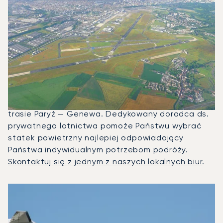
Jakie Typy Samolotów Mogę
Wyczarterować, Aby Polecieć
Między Genewą A Paryżem?
W 2025 roku Citation CJ1, Beechjet 400A i
Citation Latitude były najczęściej
wykorzystywanymi prywatnymi odrzutowcami na
trasie Paryż — Genewa. Dedykowany doradca ds.
prywatnego lotnictwa pomoże Państwu wybrać
statek powietrzny najlepiej odpowiadający
Państwa indywidualnym potrzebom podróży.
Skontaktuj się z jednym z naszych lokalnych biur
.
3 najpopularniejsze modele samolotów według liczby opera
Zdjęcie samolotu
Model samolotu
Miejsca
Prędkość (km/h)
Prędkość (węzły)
Zasięg (km)
Zasięg (NM)