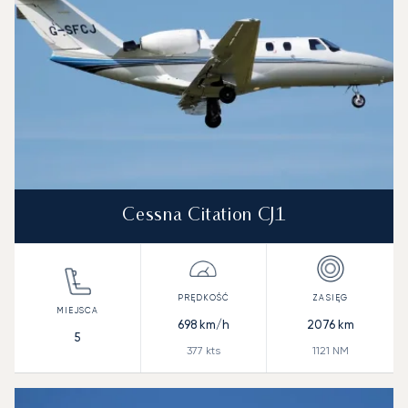
Cessna Citation CJ1
698
km/h
2076
km
5
377
kts
1121
NM