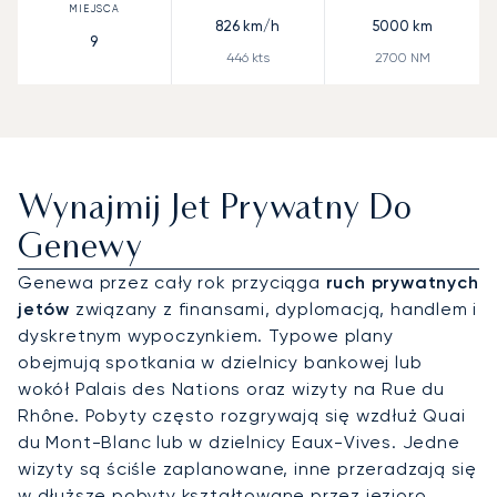
826
km/h
5000
km
9
446
kts
2700
NM
Wynajmij Jet Prywatny Do
Genewy
Genewa przez cały rok przyciąga
ruch prywatnych
jetów
związany z finansami, dyplomacją, handlem i
dyskretnym wypoczynkiem. Typowe plany
obejmują spotkania w dzielnicy bankowej lub
wokół Palais des Nations oraz wizyty na Rue du
Rhône. Pobyty często rozgrywają się wzdłuż Quai
du Mont-Blanc lub w dzielnicy Eaux-Vives. Jedne
wizyty są ściśle zaplanowane, inne przeradzają się
w dłuższe pobyty kształtowane przez jezioro,